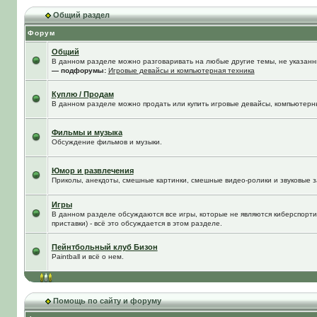
Общий раздел
Форум
Общий
В данном разделе можно разговаривать на любые другие темы, не указанны
— подфорумы:
Игровые девайсы и компьютерная техника
Куплю / Продам
В данном разделе можно продать или купить игровые девайсы, компьютерн
Фильмы и музыка
Обсуждение фильмов и музыки.
Юмор и развлечения
Приколы, анекдоты, смешные картинки, смешные видео-ролики и звуковые з
Игры
В данном разделе обсуждаются все игры, которые не являются киберспорти
приставки) - всё это обсуждается в этом разделе.
Пейнтбольный клуб Бизон
Paintball и всё о нем.
Помощь по сайту и форуму