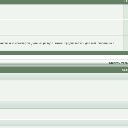
Т
йсов и компьютеров. Данный раздел, также, предназначен для тем, связанных с
Удалить уст
Акт