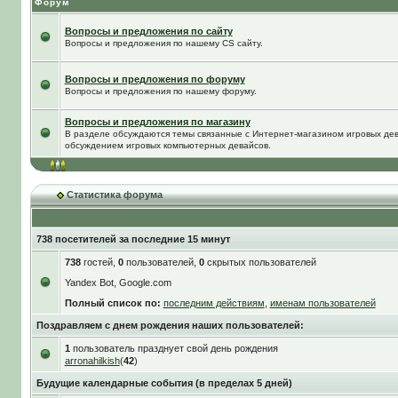
Форум
Вопросы и предложения по сайту
Вопросы и предложения по нашему CS сайту.
Вопросы и предложения по форуму
Вопросы и предложения по нашему форуму.
Вопросы и предложения по магазину
В разделе обсуждаются темы связанные с Интернет-магазином игровых дева
обсуждением игровых компьютерных девайсов.
Статистика форума
738 посетителей за последние 15 минут
738
гостей,
0
пользователей,
0
скрытых пользователей
Yandex Bot, Google.com
Полный список по:
последним действиям
,
именам пользователей
Поздравляем с днем рождения наших пользователей:
1
пользователь празднует свой день рождения
arronahilkish
(
42
)
Будущие календарные события (в пределах 5 дней)