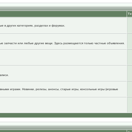
Т
е в других категориях, разделах и форумах.
ые запчасти или любые другие вещи. Здесь размещаются только частные объявления.
аписи.
вными играми. Новинки, релизы, анонсы, старые игры, консольные игры (игровые