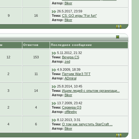
Автор:
Biker
26.5.2017, 23:59
9
16
Тема:
CS: GO игры "For fun"
Автор:
Biker
ем
Ответов
Последнее сообщение
5.11.2012, 21:32
12
153
Тема:
Вечера CS
Автор:
zed
4.9.2009, 18:39
2
11
Тема:
Патчим War3 TFT
Автор:
ADmiral
25.8.2014, 10:45
3
14
Тема:
Ищем людей с опытом организаци...
Автор:
Biker
13.7.2009, 23:42
2
4
Тема:
Сервера Q3
Автор:
offlineby
8.12.2013, 3:31
4
6
Тема:
О том как запустить StarCraft ...
Автор:
Biker