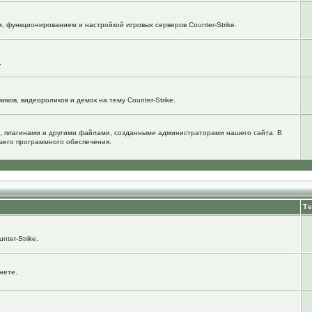
м, функционированием и настройкой игровых серверов Counter-Strike.
.
ков, видеороликов и демок на тему Counter-Strike.
, плагинами и другими файлами, созданными администраторами нашего сайта. В
шего программного обеспечения.
Т
ter-Strike.
нете.