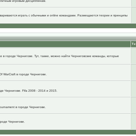
зличным игровым дисциплинам.
говариваются играть с обычными и online командами. Размещаются теории и принципы
Т
e в городе Чернигове. Тут, также, можно найти Черниговские команды, которые
f WarCraft в городе Чернигове.
е Чернигове. Fifa 2008 - 2014 и 2015.
ournament в городе Чернигове.
городе Чернигове.