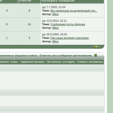
ем
Ответов
Последнее сообщение
7.7.2020, 21:04
4
8
Тема:
Мы переехали на выделенный сер...
Автор:
Biker
12.5.2014, 22:11
6
16
Тема:
Сообщения почты форума
Автор:
Biker
26.9.2008, 19:24
1
3
Тема:
Про наши интернет-магазины
Автор:
Biker
ановленные форумом cookies
·
Отметить все сообщения прочитанными
ивные темы
·
Администрация
·
Активные сегодня
·
Самые активные