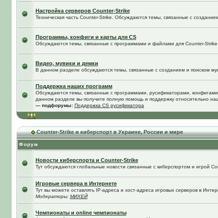
Настройка серверов Counter-Strike
Техническая часть Counter-Strike. Обсуждаются темы, связанные с создание
Программы, конфиги и карты для CS
Обсуждаются темы, связанные с программами и файлами для Counter-Strike
Видео, мувики и демки
В данном разделе обсуждаются темы, связанные с созданием и поиском муви
Поддержка наших программ
Обсуждаются темы, связанные с программами, русификаторами, конфигами
данном разделе вы получите полную помощь и поддержку относительно на
— подфорумы:
Поддержка CS русификатора
Counter-Strike и киберспорт в Украине, России и мире
Форум
Новости киберспорта и Counter-Strike
Тут обсуждаются глобальные новости связанные с киберспортом и игрой Coun
Игровые сервера в Интернете
Тут вы можете оставлять IP-адреса и хост-адреса игровых серверов в Интер
Модераторы:
МИХЕЙ
Чемпионаты и online чемпионаты