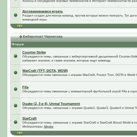
Анонсы и обсуждение игровых чемпионатов и Интернет-чемпионатов по ра
Договариваемся играть
Раздел создан для поиска команд, против которых можно поиграть. Тут до
командной игры.
Киберспорт Чернигова
Форум
Counter-Strike
Обсуждаются темы, связанные с киберспортивной дисциплиной Counter-Strik
набирают игроков, а также игроков, которые ищут команду.
WarCraft (TFT, DOTA, WOW)
Обсуждаются темы связанные с играми WarCraft, Frozen Tron, DOTA и World O
Fifa
Обсуждаются темы связанные с компьютерной футбольной игрой Fifa в город
Quake (2, 3 и 4), Unreal Tournament
Обсуждаются темы, связанные с играми Quake2, Quake3, Quake4 и Unreal T
StarCraft
Обсуждаются темы, связанные с играми StarCraft и StarCraft Brood World в 
Модераторы:
Maybe