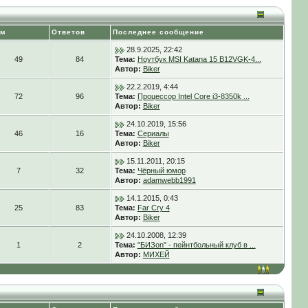
ем
Ответов
Последнее сообщение
28.9.2025, 22:42
49
84
Тема:
Ноутбук MSI Katana 15 B12VGK-4...
Автор:
Biker
22.2.2019, 4:44
72
96
Тема:
Процессор Intel Core i3-8350k ...
Автор:
Biker
24.10.2019, 15:56
46
16
Тема:
Сериалы
Автор:
Biker
15.11.2011, 20:15
7
32
Тема:
Чёрный юмор
Автор:
adamwebb1991
14.1.2015, 0:43
25
83
Тема:
Far Cry 4
Автор:
Biker
24.10.2008, 12:39
1
2
Тема:
"БИЗon" - пейнтбольный клуб в ...
Автор:
МИХЕЙ