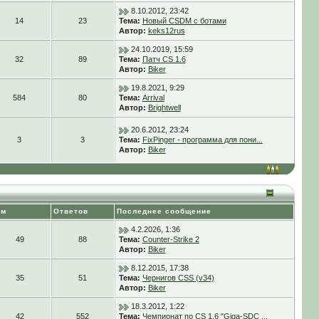
8.10.2012, 23:42
14
23
Тема:
Новый CSDM с ботами
Автор:
keks12rus
24.10.2019, 15:59
32
89
Тема:
Патч CS 1.6
Автор:
Biker
19.8.2021, 9:29
584
80
Тема:
Arrival
Автор:
Brightwell
20.6.2012, 23:24
3
3
Тема:
FixPinger - программа для пони...
Автор:
Biker
ем
Ответов
Последнее сообщение
4.2.2026, 1:36
49
88
Тема:
Counter-Strike 2
Автор:
Biker
8.12.2015, 17:38
35
51
Тема:
Чернигов CSS (v34)
Автор:
Biker
18.3.2012, 1:22
42
552
Тема:
Чемпионат по CS 1.6 "Giga-SDC ...