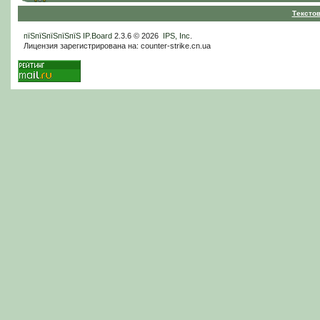
Тексто
пїЅпїЅпїЅпїЅпїЅ
IP.Board
2.3.6 © 2026
IPS, Inc
.
Лицензия зарегистрирована на: counter-strike.cn.ua