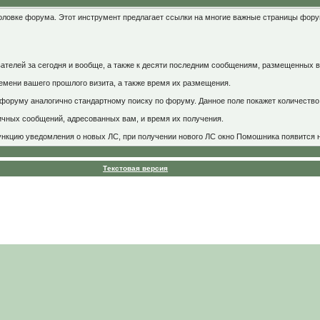
оловке форума. Этот инструмент предлагает ссылки на многие важные страницы фору
ателей за сегодня и вообще, а также к десяти последним сообщениям, размещенных 
емени вашего прошлого визита, а также время их размещения.
форуму аналогично стандартному поиску по форуму. Данное поле покажет количество 
ичных сообщений, адресованных вам, и время их получения.
нкцию уведомления о новых ЛС, при получении нового ЛС окно Помошника появится н
Текстовая версия