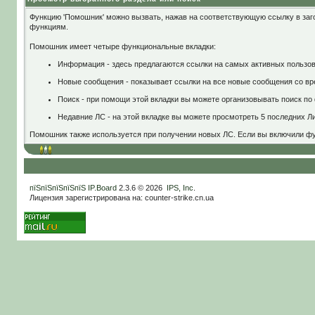
Функцию 'Помошник' можно вызвать, нажав на соответствующую ссылку в заг
функциям.
Помошник имеет четыре функциональные вкладки:
Информация - здесь предлагаются ссылки на самых активных пользов
Новые сообщения - показывает ссылки на все новые сообщения со вр
Поиск - при помощи этой вкладки вы можете организовывать поиск по 
Недавние ЛС - на этой вкладке вы можете просмотреть 5 последних Л
Помошник также используется при получении новых ЛС. Если вы включили фу
пїЅпїЅпїЅпїЅпїЅ
IP.Board
2.3.6 © 2026
IPS, Inc
.
Лицензия зарегистрирована на: counter-strike.cn.ua