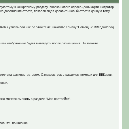
ую тему к конкретному разделу. Кнопка нового опроса (если администратор
ка добавления ответа, позволяющая добавить новый ответ в данную тему.
тобы узнать больше по этой теме, нажмите ссылку 'Помощь с BBКодом' под
те как изображение будет выглядеть после размещения. Вы можете
 включена администратором. Ознакомьтесь с разделом помощи для ВВКодов,
ении.
же можете сменить в разделе "Мои настройки".
ровнять по ширине.