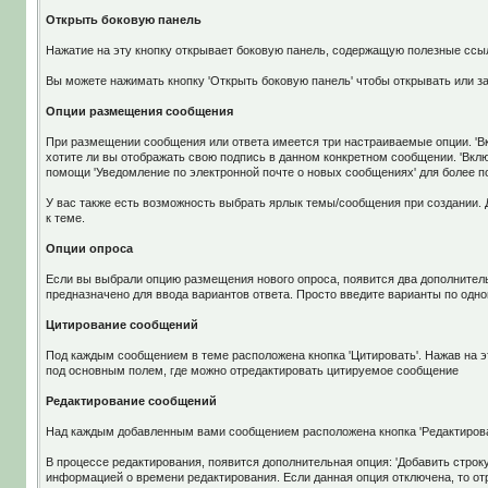
Открыть боковую панель
Нажатие на эту кнопку открывает боковую панель, содержащую полезные ссыл
Вы можете нажимать кнопку 'Открыть боковую панель' чтобы открывать или 
Опции размещения сообщения
При размещении сообщения или ответа имеется три настраиваемые опции. 'Вклю
хотите ли вы отображать свою подпись в данном конкретном сообщении. 'Вклю
помощи 'Уведомление по электронной почте о новых сообщениях' для более 
У вас также есть возможность выбрать ярлык темы/сообщения при создании. 
к теме.
Опции опроса
Если вы выбрали опцию размещения нового опроса, появится два дополнитель
предназначено для ввода вариантов ответа. Просто введите варианты по одн
Цитирование сообщений
Под каждым сообщением в теме расположена кнопка 'Цитировать'. Нажав на э
под основным полем, где можно отредактировать цитируемое сообщение
Редактирование сообщений
Над каждым добавленным вами сообщением расположена кнопка 'Редактирова
В процессе редактирования, появится дополнительная опция: 'Добавить строку
информацией о времени редактирования. Если данная опция отключена, то от