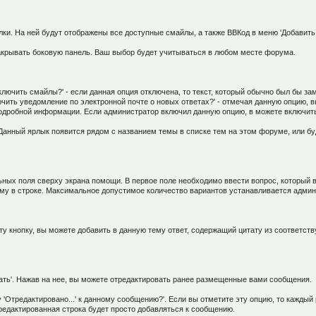
ки. На ней будут отображены все доступные смайлы, а также ВВКод в меню 'Добавить
закрывать боковую панель. Ваш выбор будет учитываться в любом месте форума.
чить смайлы?' - если данная опция отключена, то текст, который обычно был бы заме
чить уведомление по электронной почте о новых ответах?' - отмечая данную опцию, 
подробной информации. Если администратор включил данную опцию, в можете включит
Данный ярлык появится рядом с названием темы в списке тем на этом форуме, или б
ных поля сверху экрана помощи. В первое поле необходимо ввести вопрос, который в
ому в строке. Максимальное допустимое количество вариантов устанавливается адми
ту кнопку, вы можете добавить в данную тему ответ, содержащий цитату из соответст
ть'. Нажав на нее, вы можете отредактировать ранее размещенные вами сообщения.
 'Отредактировано...' к данному сообщению?'. Если вы отметите эту опцию, то каждый
редактированная строка будет просто добавляться к сообщению.