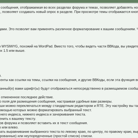
сообщения, отображаемая во всех разделах форума и темах, позволяет добавлять нов
, позволяет создавать новый опрос в разделе. При просмотре темы отображается кноп
ами. Это позволит вам применять различное форматирование к вашим сообщениям. Ч
тор WYSIWYG, похожий на WordPad. Вместо того, чтобы видеть части ВВКода, вы увиди
ox 1.5 или выше.
.
менты как ссылки на темы, ссылки на сообщения, и другие ВВКоды, если эта функция
анный(е) вами шрифт(ы) будут отображаться непосредственно в размещаемом сообщ
ь отмененное последнее действие.
р поля для размещения сообщения, настраивая удобные вам размеры.
и можно переключаться между стандартным редактором и RTE. Эту настройку вы так
 помощью которых можно форматировать выбранный текст.
его индекса, нижнего индекса и зачеркивания текста.
енить к вашему тексту.
в форума и позволяет вставить их в текст сообщения.
 или влево.
ать выравнивание выбранного текста по левому краю, по центру, по правому краю, вы
рованные) или неупорядоченные (простой список) списки.