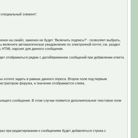
 специальный элемент'.
нен на смайл, заменен не будет. 'Включить подпись?' - позволяет выбрать,
вы включите автоматическое уведомление по электронной почте; см. раздел
ь HTML парсинг для данного сообщения.
удет отображаться рядом с датой/временем сообщений при добавлении ответа
ы хотите задать в рамках данного опроса. Второе поле под первым
нистратором форума, и значение отображается слева.
вующего сообщения. В этом случае появится дополнительное текстовое поле
 раз при редактировании к сообщениям будет добавляться строка с