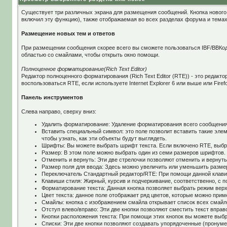
Существует три различных экрана для размещения сообщений. Кнопка нового 
включил эту функцию), также отображаемая во всех разделах форума и темах
Размещение новых тем и ответов
При размещении сообщения скорее всего вы сможете пользоваться IBF/BBКод
областью со смайлами, чтобы открыть окно помощи.
Полноценное форматирование(Rich Text Editor)
Редактор полноценного форматирования (Rich Text Editor (RTE)) - это редак
воспользоваться RTE, если используете Internet Explorer 6 или выше или Firef
Панель инструментов
Слева направо, сверху вниз:
Удалить форматирование: Удаление форматирования всего сообщения
Вставить специальный символ: это поле позволит вставить такие эле
чтобы узнать, как эти объекты будут выглядеть.
Шрифты: Вы можете выбрать шрифт текста. Если включено RTE, выбр
Размер: В этом поле можно выбрать один из семи размеров шрифтов.
Отменить и вернуть: Эти две стрелочки позволяют отменить и вернут
Размер поля для ввода: Здесь можно увеличить или уменьшить разме
Переключатель Стандартный редактор/RTE: При помощи данной клавиш
Клавиши стиля: Жирный, курсив и подчеркивание, соответственно, с
Форматирование текста: Данная кнопка позволяет выбрать режим верхн
Цвет текста: данное поле отображает ряд цветов, которые можно прим
Смайлы: кнопка с изображением смайла открывает список всех смайло
Отступ влево/вправо: Эти две кнопки позволяют сместить текст вправо
Кнопки расположения текста: При помощи этих кнопок вы можете выбр
Списки: Эти две кнопки позволяют создавать упорядоченные (пронуме