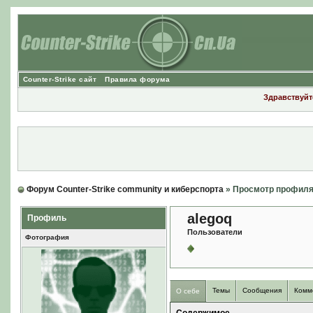
Counter-Strike сайт
Правила форума
Здравствуйте
Форум Counter-Strike community и киберспорта
» Просмотр профил
alegoq
Профиль
Пользователи
Фотография
Темы
Сообщения
Комм
О себе