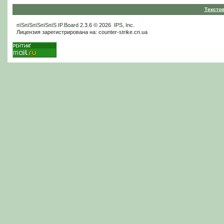
Тексто
пїЅпїЅпїЅпїЅпїЅ
IP.Board
2.3.6 © 2026
IPS, Inc
.
Лицензия зарегистрирована на: counter-strike.cn.ua