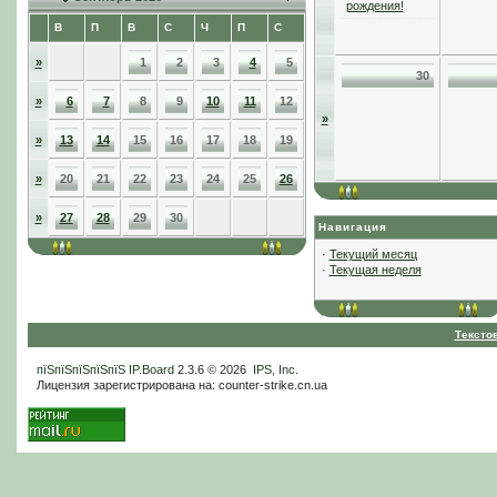
рождения!
В
П
В
С
Ч
П
С
»
1
2
3
4
5
30
»
6
7
8
9
10
11
12
»
»
13
14
15
16
17
18
19
»
20
21
22
23
24
25
26
»
27
28
29
30
Навигация
·
Текущий месяц
·
Текущая неделя
Тексто
пїЅпїЅпїЅпїЅпїЅ
IP.Board
2.3.6 © 2026
IPS, Inc
.
Лицензия зарегистрирована на: counter-strike.cn.ua