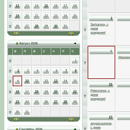
»
12
13
14
15
16
17
18
»
19
20
21
22
23
24
25
2
Serkarpov, с
»
26
27
28
29
30
31
днем
»
рождения!
Август 2026
9
В
П
В
С
Ч
П
С
Именинн
»
1
»
»
2
3
4
5
6
7
8
10
11
12
13
14
15
»
9
16
Petersonov, с
»
16
17
18
19
20
21
22
днем
»
рождения!
»
23
24
25
26
27
28
29
»
30
31
23
anypocoumma,
с днем
»
Сентябрь 2026