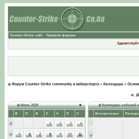
Counter-Strike сайт
Правила форума
Здравствуйте
Форум Counter-Strike community и киберспорта
»
Календарь
»
Основ
«
А
Июль 2026
Календарь событий 
В
П
В
С
Ч
П
С
Воскресенье
Понеде
»
1
2
3
4
»
5
6
7
8
9
10
11
»