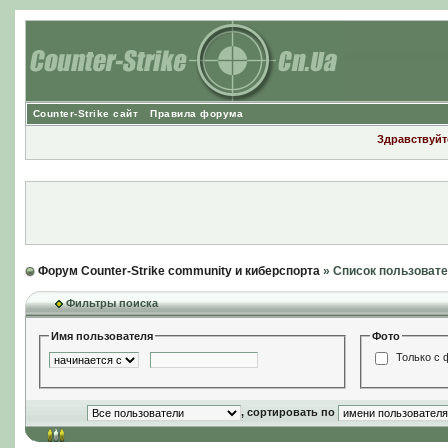
Counter-Strike сайт
Правила форума
Здравствуйте
Форум Counter-Strike community и киберспорта
» Список пользоват
Фильтры поиска
Имя пользователя
Фото
Только с 
, сортировать по