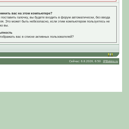
омнить вас на этом компьютере?
 поставить галочку, вы будете входить в форум автоматически, без ввода
ля. Это может быть небезопасно, если этим компьютером пользуетесь не
ко вы.
ытность
тображать вас в списке активных пользователей?
Сейчас: 6.8.2026, 6:50
IPBskins.ru