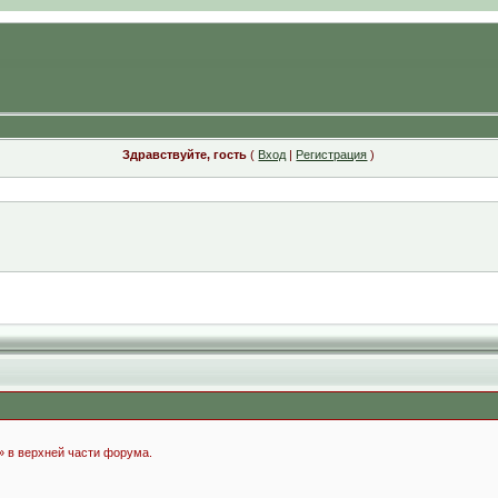
Здравствуйте, гость
(
Вход
|
Регистрация
)
» в верхней части форума.