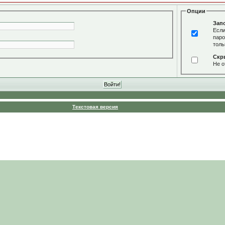
Опции
Зап
Если
паро
толь
Скр
Не о
Текстовая версия