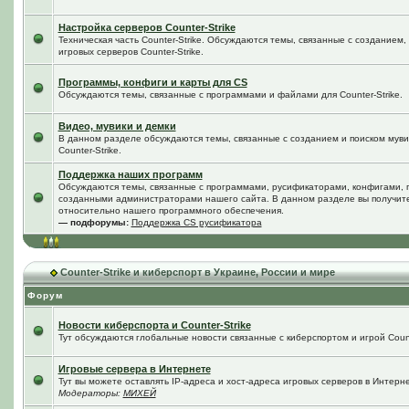
Настройка серверов Counter-Strike
Техническая часть Counter-Strike. Обсуждаются темы, связанные с созданием
игровых серверов Counter-Strike.
Программы, конфиги и карты для CS
Обсуждаются темы, связанные с программами и файлами для Counter-Strike.
Видео, мувики и демки
В данном разделе обсуждаются темы, связанные с созданием и поиском мувик
Counter-Strike.
Поддержка наших программ
Обсуждаются темы, связанные с программами, русификаторами, конфигами, 
созданными администраторами нашего сайта. В данном разделе вы получит
относительно нашего программного обеспечения.
— подфорумы:
Поддержка CS русификатора
Counter-Strike и киберспорт в Украине, России и мире
Форум
Новости киберспорта и Counter-Strike
Тут обсуждаются глобальные новости связанные с киберспортом и игрой Counte
Игровые сервера в Интернете
Тут вы можете оставлять IP-адреса и хост-адреса игровых серверов в Интерне
Модераторы:
МИХЕЙ