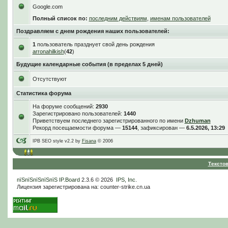
Google.com
Полный список по:
последним действиям
,
именам пользователей
Поздравляем с днем рождения наших пользователей:
1
пользователь празднует свой день рождения
arronahilkish
(
42
)
Будущие календарные события (в пределах 5 дней)
Отсутствуют
Статистика форума
На форуме сообщений:
2930
Зарегистрировано пользователей:
1440
Приветствуем последнего зарегистрированного по имени
Dzhuman
Рекорд посещаемости форума —
15144
, зафиксирован —
6.5.2026, 13:29
IPB SEO style v2.2 by
Fisana
© 2006
Тексто
пїЅпїЅпїЅпїЅпїЅ
IP.Board
2.3.6 © 2026
IPS, Inc
.
Лицензия зарегистрирована на: counter-strike.cn.ua