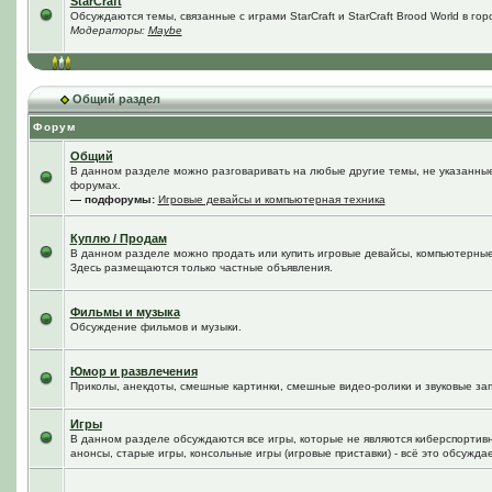
StarCraft
Обсуждаются темы, связанные с играми StarCraft и StarCraft Brood World в го
Модераторы:
Maybe
Общий раздел
Форум
Общий
В данном разделе можно разговаривать на любые другие темы, не указанные 
форумах.
— подфорумы:
Игровые девайсы и компьютерная техника
Куплю / Продам
В данном разделе можно продать или купить игровые девайсы, компьютерные
Здесь размещаются только частные объявления.
Фильмы и музыка
Обсуждение фильмов и музыки.
Юмор и развлечения
Приколы, анекдоты, смешные картинки, смешные видео-ролики и звуковые зап
Игры
В данном разделе обсуждаются все игры, которые не являются киберспортив
анонсы, старые игры, консольные игры (игровые приставки) - всё это обсужда