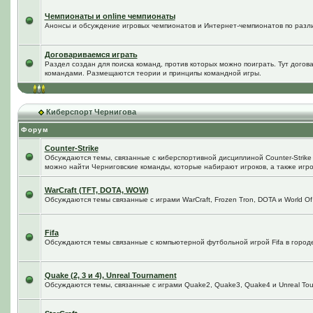
Чемпионаты и online чемпионаты
Анонсы и обсуждение игровых чемпионатов и Интернет-чемпионатов по разл
Договариваемся играть
Раздел создан для поиска команд, против которых можно поиграть. Тут догов
командами. Размещаются теории и принципы командной игры.
Киберспорт Чернигова
Форум
Counter-Strike
Обсуждаются темы, связанные с киберспортивной дисциплиной Counter-Strike в
можно найти Черниговские команды, которые набирают игроков, а также игро
WarCraft (TFT, DOTA, WOW)
Обсуждаются темы связанные с играми WarCraft, Frozen Tron, DOTA и World Of
Fifa
Обсуждаются темы связанные с компьютерной футбольной игрой Fifa в городе 
Quake (2, 3 и 4), Unreal Tournament
Обсуждаются темы, связанные с играми Quake2, Quake3, Quake4 и Unreal Tou