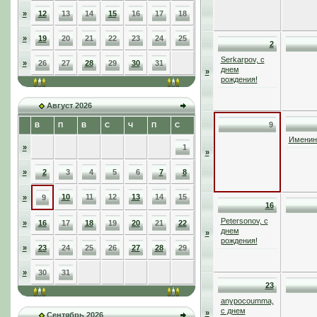
»
12
13
14
15
16
17
18
»
19
20
21
22
23
24
25
2
Serkarpov, с
»
26
27
28
29
30
31
днем
»
рождения!
Август 2026
9
В
П
В
С
Ч
П
С
Именинн
»
1
»
»
2
3
4
5
6
7
8
10
11
12
13
14
15
»
9
16
Petersonov, с
»
16
17
18
19
20
21
22
днем
»
рождения!
»
23
24
25
26
27
28
29
»
30
31
23
anypocoumma,
с днем
»
Сентябрь 2026