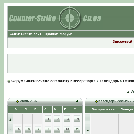
Counter-Strike сайт
Правила форума
Здравствуйте
Форум Counter-Strike community и киберспорта
»
Календарь
»
Основ
«
А
Июль 2026
Календарь событий 
В
П
В
С
Ч
П
С
Воскресенье
Понеде
»
1
2
3
4
»
5
6
7
8
9
10
11
»