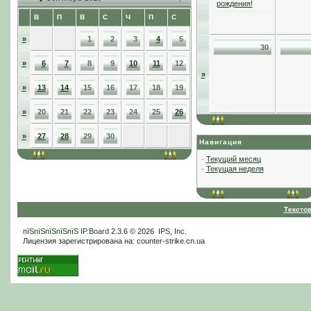
рождения!
В
П
В
С
Ч
П
С
»
1
2
3
4
5
30
»
6
7
8
9
10
11
12
»
»
13
14
15
16
17
18
19
»
20
21
22
23
24
25
26
»
27
28
29
30
Навигация
·
Текущий месяц
·
Текущая неделя
Тексто
пїЅпїЅпїЅпїЅпїЅ
IP.Board
2.3.6 © 2026
IPS, Inc
.
Лицензия зарегистрирована на: counter-strike.cn.ua