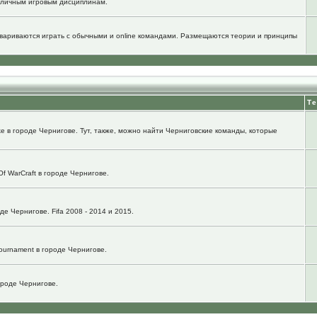
зличным игровым дисциплинам.
говариваются играть с обычными и online командами. Размещаются теории и принципы
Т
e в городе Чернигове. Тут, также, можно найти Черниговские команды, которые
f WarCraft в городе Чернигове.
е Чернигове. Fifa 2008 - 2014 и 2015.
ournament в городе Чернигове.
городе Чернигове.