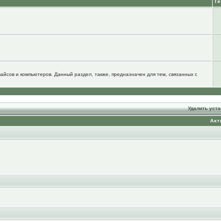
Т
йсов и компьютеров. Данный раздел, также, предназначен для тем, связанных с
Удалить уст
Акт