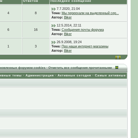
ем
Ответов
Последнее сообщение
7.7.2020, 21:04
4
8
Тема:
Мы переехали на выделенный сер...
Автор:
Biker
12.5.2014, 22:11
6
16
Тема:
Сообщения почты форума
Автор:
Biker
26.9.2008, 19:24
1
3
Тема:
Про наши интернет-магазины
Автор:
Biker
ановленные форумом cookies
·
Отметить все сообщения прочитанными
ивные темы
·
Администрация
·
Активные сегодня
·
Самые активные