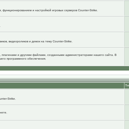
м, функционированием и настройкой игровых серверов Counter-Strike.
.
ков, видеороликов и демок на тему Counter-Strike.
, плагинами и другими файлами, созданными администраторами нашего сайта. В
шего программного обеспечения.
Т
ter-Strike.
нете.