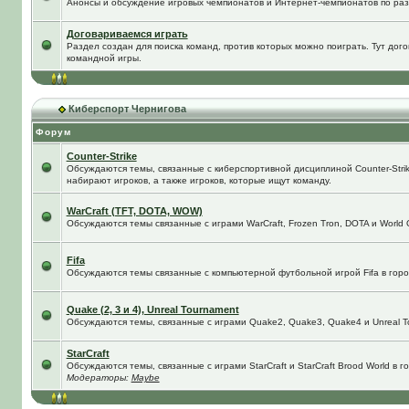
Анонсы и обсуждение игровых чемпионатов и Интернет-чемпионатов по ра
Договариваемся играть
Раздел создан для поиска команд, против которых можно поиграть. Тут до
командной игры.
Киберспорт Чернигова
Форум
Counter-Strike
Обсуждаются темы, связанные с киберспортивной дисциплиной Counter-Strik
набирают игроков, а также игроков, которые ищут команду.
WarCraft (TFT, DOTA, WOW)
Обсуждаются темы связанные с играми WarCraft, Frozen Tron, DOTA и World O
Fifa
Обсуждаются темы связанные с компьютерной футбольной игрой Fifa в город
Quake (2, 3 и 4), Unreal Tournament
Обсуждаются темы, связанные с играми Quake2, Quake3, Quake4 и Unreal T
StarCraft
Обсуждаются темы, связанные с играми StarCraft и StarCraft Brood World в 
Модераторы:
Maybe