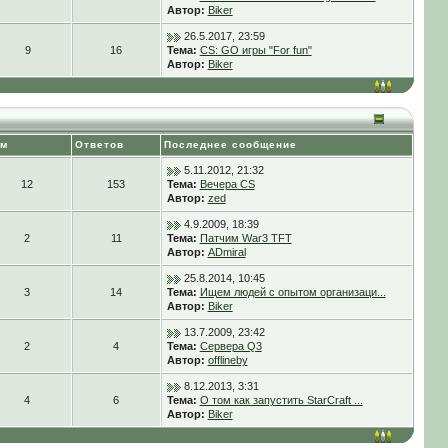
Автор:
Biker
26.5.2017, 23:59
9
16
Тема:
CS: GO игры "For fun"
Автор:
Biker
ем
Ответов
Последнее сообщение
5.11.2012, 21:32
12
153
Тема:
Вечера CS
Автор:
zed
4.9.2009, 18:39
2
11
Тема:
Патчим War3 TFT
Автор:
ADmiral
25.8.2014, 10:45
3
14
Тема:
Ищем людей с опытом организаци...
Автор:
Biker
13.7.2009, 23:42
2
4
Тема:
Сервера Q3
Автор:
offlineby
8.12.2013, 3:31
4
6
Тема:
О том как запустить StarCraft ...
Автор:
Biker