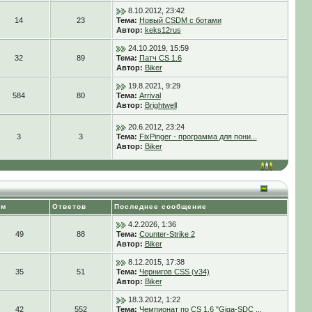
8.10.2012, 23:42
14
23
Тема:
Новый CSDM с ботами
Автор:
keks12rus
24.10.2019, 15:59
32
89
Тема:
Патч CS 1.6
Автор:
Biker
19.8.2021, 9:29
584
80
Тема:
Arrival
Автор:
Brightwell
20.6.2012, 23:24
3
3
Тема:
FixPinger - программа для пони...
Автор:
Biker
ем
Ответов
Последнее сообщение
4.2.2026, 1:36
49
88
Тема:
Counter-Strike 2
Автор:
Biker
8.12.2015, 17:38
35
51
Тема:
Чернигов CSS (v34)
Автор:
Biker
18.3.2012, 1:22
42
552
Тема:
Чемпионат по CS 1.6 "Giga-SDC ...