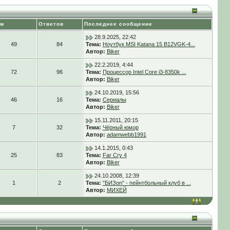
ем
Ответов
Последнее сообщение
28.9.2025, 22:42
49
84
Тема:
Ноутбук MSI Katana 15 B12VGK-4...
Автор:
Biker
22.2.2019, 4:44
72
96
Тема:
Процессор Intel Core i3-8350k ...
Автор:
Biker
24.10.2019, 15:56
46
16
Тема:
Сериалы
Автор:
Biker
15.11.2011, 20:15
7
32
Тема:
Чёрный юмор
Автор:
adamwebb1991
14.1.2015, 0:43
25
83
Тема:
Far Cry 4
Автор:
Biker
24.10.2008, 12:39
1
2
Тема:
"БИЗon" - пейнтбольный клуб в ...
Автор:
МИХЕЙ