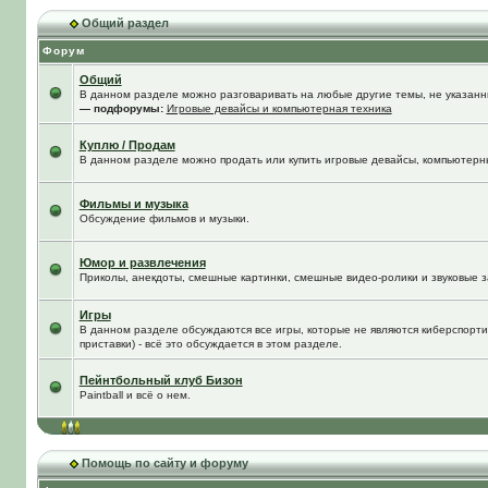
Общий раздел
Форум
Общий
В данном разделе можно разговаривать на любые другие темы, не указанны
— подфорумы:
Игровые девайсы и компьютерная техника
Куплю / Продам
В данном разделе можно продать или купить игровые девайсы, компьютерн
Фильмы и музыка
Обсуждение фильмов и музыки.
Юмор и развлечения
Приколы, анекдоты, смешные картинки, смешные видео-ролики и звуковые з
Игры
В данном разделе обсуждаются все игры, которые не являются киберспорти
приставки) - всё это обсуждается в этом разделе.
Пейнтбольный клуб Бизон
Paintball и всё о нем.
Помощь по сайту и форуму