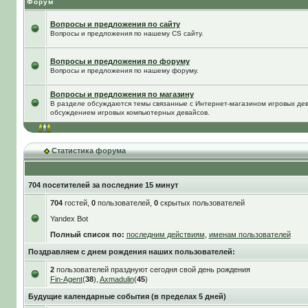
Форум
Вопросы и предложения по сайту
Вопросы и предложения по нашему CS сайту.
Вопросы и предложения по форуму
Вопросы и предложения по нашему форуму.
Вопросы и предложения по магазину
В разделе обсуждаются темы связанные с Интернет-магазином игровых дева
обсуждением игровых компьютерных девайсов.
Статистика форума
704 посетителей за последние 15 минут
704
гостей,
0
пользователей,
0
скрытых пользователей
Yandex Bot
Полный список по:
последним действиям
,
именам пользователей
Поздравляем с днем рождения наших пользователей:
2
пользователей празднуют сегодня свой день рождения
Fin-Agent
(
38
),
Axmadulin
(
45
)
Будущие календарные события (в пределах 5 дней)