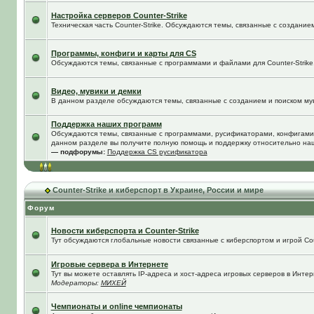
Настройка серверов Counter-Strike
Техническая часть Counter-Strike. Обсуждаются темы, связанные с создание
Программы, конфиги и карты для CS
Обсуждаются темы, связанные с программами и файлами для Counter-Strike
Видео, мувики и демки
В данном разделе обсуждаются темы, связанные с созданием и поиском муви
Поддержка наших программ
Обсуждаются темы, связанные с программами, русификаторами, конфигами
данном разделе вы получите полную помощь и поддержку относительно на
— подфорумы:
Поддержка CS русификатора
Counter-Strike и киберспорт в Украине, России и мире
Форум
Новости киберспорта и Counter-Strike
Тут обсуждаются глобальные новости связанные с киберспортом и игрой Coun
Игровые сервера в Интернете
Тут вы можете оставлять IP-адреса и хост-адреса игровых серверов в Интер
Модераторы:
МИХЕЙ
Чемпионаты и online чемпионаты