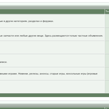
Т
е в других категориях, разделах и форумах.
ые запчасти или любые другие вещи. Здесь размещаются только частные объявления.
аписи.
вными играми. Новинки, релизы, анонсы, старые игры, консольные игры (игровые