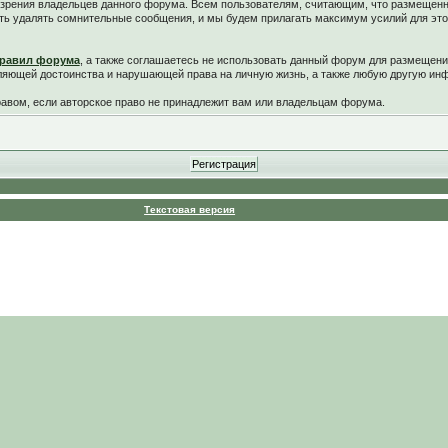
у зрения владельцев данного форума. Всем пользователям, считающим, что размещен
ть удалять сомнительные сообщения, и мы будем прилагать максимум усилий для это
равил форума
, а также соглашаетесь не использовать данный форум для размещени
ляющей достоинства и нарушающей права на личную жизнь, а также любую другую и
вом, если авторское право не принадлежит вам или владельцам форума.
Текстовая версия