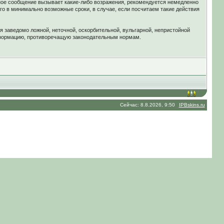
ное сообщение вызывает какие-либо возражения, рекомендуется немедленно
го в минимально возможные сроки, в случае, если посчитаем такие действия
я заведомо ложной, неточной, оскорбительной, вульгарной, непристойной
нформацию, противоречащую законодательным нормам.
Сейчас: 8.8.2026, 9:50
IPBskins.ru