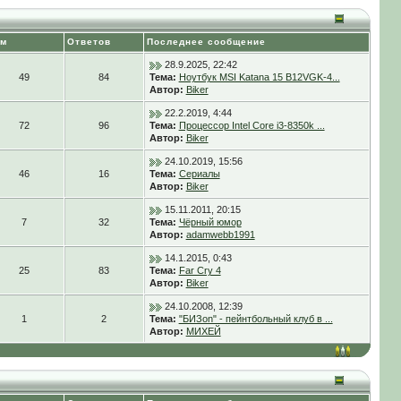
ем
Ответов
Последнее сообщение
28.9.2025, 22:42
49
84
Тема:
Ноутбук MSI Katana 15 B12VGK-4...
Автор:
Biker
22.2.2019, 4:44
72
96
Тема:
Процессор Intel Core i3-8350k ...
Автор:
Biker
24.10.2019, 15:56
46
16
Тема:
Сериалы
Автор:
Biker
15.11.2011, 20:15
7
32
Тема:
Чёрный юмор
Автор:
adamwebb1991
14.1.2015, 0:43
25
83
Тема:
Far Cry 4
Автор:
Biker
24.10.2008, 12:39
1
2
Тема:
"БИЗon" - пейнтбольный клуб в ...
Автор:
МИХЕЙ