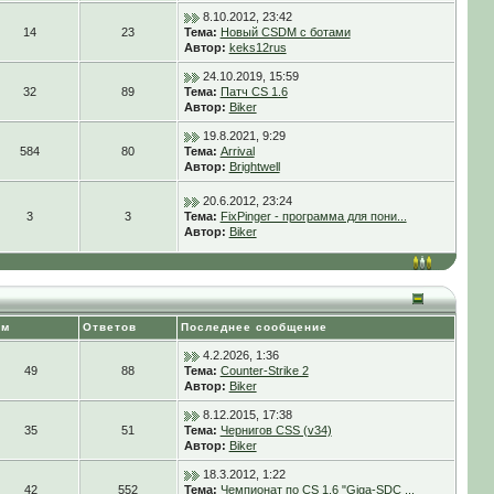
8.10.2012, 23:42
14
23
Тема:
Новый CSDM с ботами
Автор:
keks12rus
24.10.2019, 15:59
32
89
Тема:
Патч CS 1.6
Автор:
Biker
19.8.2021, 9:29
584
80
Тема:
Arrival
Автор:
Brightwell
20.6.2012, 23:24
3
3
Тема:
FixPinger - программа для пони...
Автор:
Biker
ем
Ответов
Последнее сообщение
4.2.2026, 1:36
49
88
Тема:
Counter-Strike 2
Автор:
Biker
8.12.2015, 17:38
35
51
Тема:
Чернигов CSS (v34)
Автор:
Biker
18.3.2012, 1:22
42
552
Тема:
Чемпионат по CS 1.6 "Giga-SDC ...