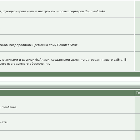
м, функционированием и настройкой игровых серверов Counter-Strike.
.
ков, видеороликов и демок на тему Counter-Strike.
, плагинами и другими файлами, созданными администраторами нашего сайта. В
шего программного обеспечения.
Т
ter-Strike.
нете.