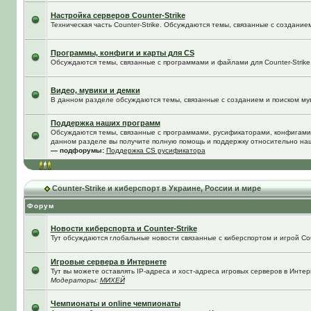
Настройка серверов Counter-Strike
Техническая часть Counter-Strike. Обсуждаются темы, связанные с создание
Программы, конфиги и карты для CS
Обсуждаются темы, связанные с программами и файлами для Counter-Strike
Видео, мувики и демки
В данном разделе обсуждаются темы, связанные с созданием и поиском муви
Поддержка наших программ
Обсуждаются темы, связанные с программами, русификаторами, конфигами
данном разделе вы получите полную помощь и поддержку относительно на
— подфорумы:
Поддержка CS русификатора
Counter-Strike и киберспорт в Украине, России и мире
Форум
Новости киберспорта и Counter-Strike
Тут обсуждаются глобальные новости связанные с киберспортом и игрой Coun
Игровые сервера в Интернете
Тут вы можете оставлять IP-адреса и хост-адреса игровых серверов в Интер
Модераторы:
МИХЕЙ
Чемпионаты и online чемпионаты