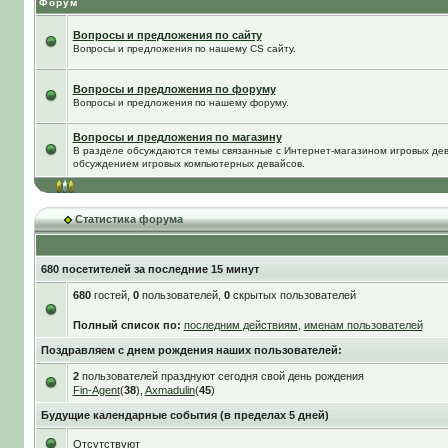
Форум
Вопросы и предложения по сайту
Вопросы и предложения по нашему CS сайту.
Вопросы и предложения по форуму
Вопросы и предложения по нашему форуму.
Вопросы и предложения по магазину
В разделе обсуждаются темы связанные с Интернет-магазином игровых дева
обсуждением игровых компьютерных девайсов.
Статистика форума
680 посетителей за последние 15 минут
680
гостей,
0
пользователей,
0
скрытых пользователей
Полный список по:
последним действиям
,
именам пользователей
Поздравляем с днем рождения наших пользователей:
2
пользователей празднуют сегодня свой день рождения
Fin-Agent
(
38
),
Axmadulin
(
45
)
Будущие календарные события (в пределах 5 дней)
Отсутствуют