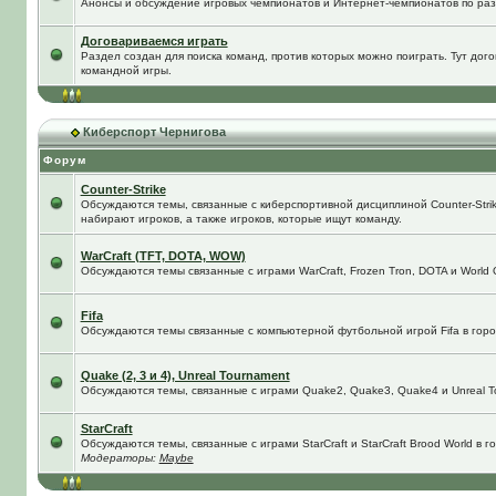
Анонсы и обсуждение игровых чемпионатов и Интернет-чемпионатов по ра
Договариваемся играть
Раздел создан для поиска команд, против которых можно поиграть. Тут до
командной игры.
Киберспорт Чернигова
Форум
Counter-Strike
Обсуждаются темы, связанные с киберспортивной дисциплиной Counter-Strik
набирают игроков, а также игроков, которые ищут команду.
WarCraft (TFT, DOTA, WOW)
Обсуждаются темы связанные с играми WarCraft, Frozen Tron, DOTA и World O
Fifa
Обсуждаются темы связанные с компьютерной футбольной игрой Fifa в город
Quake (2, 3 и 4), Unreal Tournament
Обсуждаются темы, связанные с играми Quake2, Quake3, Quake4 и Unreal T
StarCraft
Обсуждаются темы, связанные с играми StarCraft и StarCraft Brood World в 
Модераторы:
Maybe