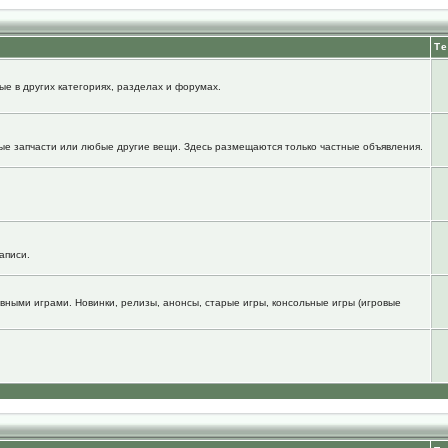
Т
е в других категориях, разделах и форумах.
ые запчасти или любые другие вещи. Здесь размещаются только частные объявления.
аписи.
вными играми. Новинки, релизы, анонсы, старые игры, консольные игры (игровые