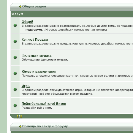
Общий раздел
Форум
Общий
В данном разделе можно разговаривать на любые другие темы, не указанны
— подфорумы:
Игровые девайсы и компьютерная техника
Куплю / Продам
В данном разделе можно продать или купить игровые девайсы, компьютерн
Фильмы и музыка
Обсуждение фильмов и музыки.
Юмор и развлечения
Приколы, анекдоты, смешные картинки, смешные видео-ролики и звуковые з
Игры
В данном разделе обсуждаются все игры, которые не являются киберспорти
приставки) - всё это обсуждается в этом разделе.
Пейнтбольный клуб Бизон
Paintball и всё о нем.
Помощь по сайту и форуму