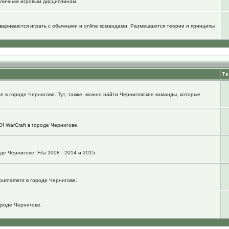
зличным игровым дисциплинам.
говариваются играть с обычными и online командами. Размещаются теории и принципы
Т
e в городе Чернигове. Тут, также, можно найти Черниговские команды, которые
f WarCraft в городе Чернигове.
е Чернигове. Fifa 2008 - 2014 и 2015.
ournament в городе Чернигове.
городе Чернигове.