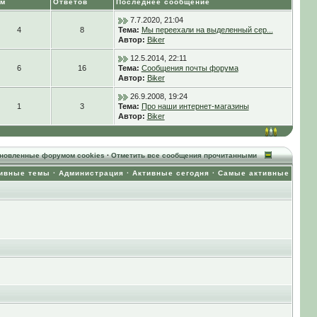
ем
Ответов
Последнее сообщение
7.7.2020, 21:04
4
8
Тема:
Мы переехали на выделенный сер...
Автор:
Biker
12.5.2014, 22:11
6
16
Тема:
Сообщения почты форума
Автор:
Biker
26.9.2008, 19:24
1
3
Тема:
Про наши интернет-магазины
Автор:
Biker
ановленные форумом cookies
·
Отметить все сообщения прочитанными
ивные темы
·
Администрация
·
Активные сегодня
·
Самые активные