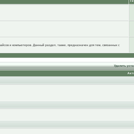
Т
йсов и компьютеров. Данный раздел, также, предназначен для тем, связанных с
Удалить уст
Акт