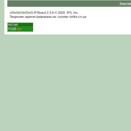
Тексто
пїЅпїЅпїЅпїЅпїЅ
IP.Board
2.3.6 © 2026
IPS, Inc
.
Лицензия зарегистрирована на: counter-strike.cn.ua