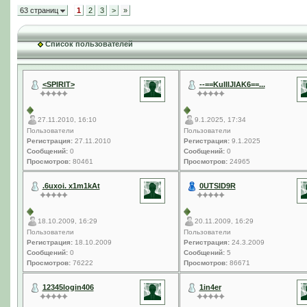
63 страниц
1
2
3
>
»
Список пользователей
<SPIRIT>
--==KuIIIJIAK6==...
27.11.2010, 16:10
9.1.2025, 17:34
Пользователи
Пользователи
Регистрация:
27.11.2010
Регистрация:
9.1.2025
Сообщений:
0
Сообщений:
0
Просмотров:
80461
Просмотров:
24965
.6uxoi. x1m1kAt
0UTSID9R
18.10.2009, 16:29
20.11.2009, 16:29
Пользователи
Пользователи
Регистрация:
18.10.2009
Регистрация:
24.3.2009
Сообщений:
0
Сообщений:
5
Просмотров:
76222
Просмотров:
86671
12345login406
1in4er