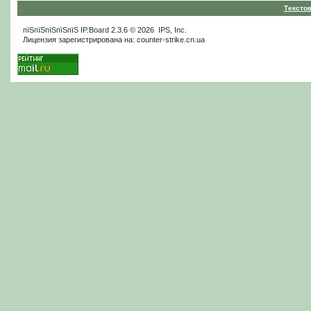
Тексто
пїЅпїЅпїЅпїЅпїЅ
IP.Board
2.3.6 © 2026
IPS, Inc
.
Лицензия зарегистрирована на: counter-strike.cn.ua