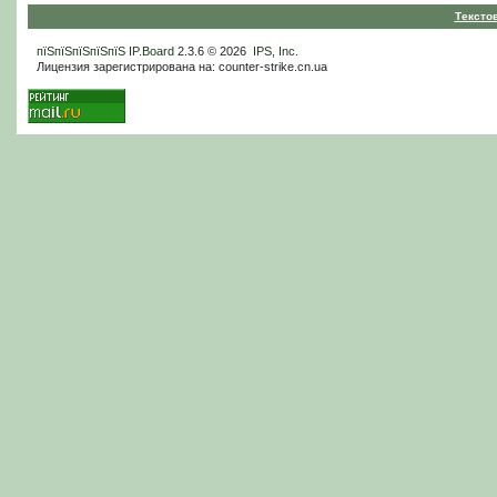
Тексто
пїЅпїЅпїЅпїЅпїЅ
IP.Board
2.3.6 © 2026
IPS, Inc
.
Лицензия зарегистрирована на: counter-strike.cn.ua