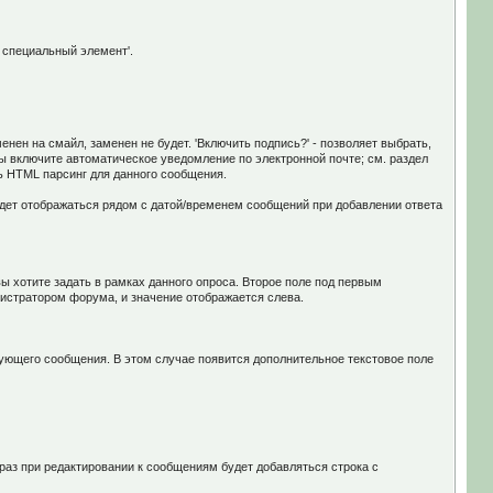
 специальный элемент'.
нен на смайл, заменен не будет. 'Включить подпись?' - позволяет выбрать,
вы включите автоматическое уведомление по электронной почте; см. раздел
ь HTML парсинг для данного сообщения.
удет отображаться рядом с датой/временем сообщений при добавлении ответа
ы хотите задать в рамках данного опроса. Второе поле под первым
нистратором форума, и значение отображается слева.
вующего сообщения. В этом случае появится дополнительное текстовое поле
 раз при редактировании к сообщениям будет добавляться строка с