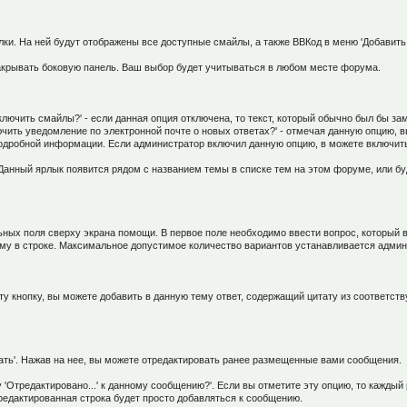
ки. На ней будут отображены все доступные смайлы, а также ВВКод в меню 'Добавить
закрывать боковую панель. Ваш выбор будет учитываться в любом месте форума.
чить смайлы?' - если данная опция отключена, то текст, который обычно был бы заме
чить уведомление по электронной почте о новых ответах?' - отмечая данную опцию, 
подробной информации. Если администратор включил данную опцию, в можете включит
Данный ярлык появится рядом с названием темы в списке тем на этом форуме, или б
ных поля сверху экрана помощи. В первое поле необходимо ввести вопрос, который в
ому в строке. Максимальное допустимое количество вариантов устанавливается адми
ту кнопку, вы можете добавить в данную тему ответ, содержащий цитату из соответст
ть'. Нажав на нее, вы можете отредактировать ранее размещенные вами сообщения.
 'Отредактировано...' к данному сообщению?'. Если вы отметите эту опцию, то каждый
редактированная строка будет просто добавляться к сообщению.