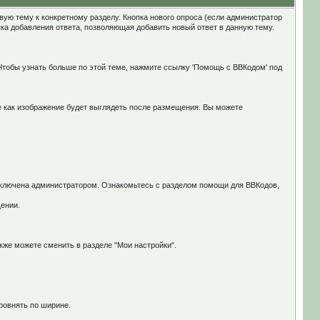
ую тему к конкретному разделу. Кнопка нового опроса (если администратор
ка добавления ответа, позволяющая добавить новый ответ в данную тему.
тобы узнать больше по этой теме, нажмите ссылку 'Помощь с BBКодом' под
те как изображение будет выглядеть после размещения. Вы можете
 включена администратором. Ознакомьтесь с разделом помощи для ВВКодов,
ении.
же можете сменить в разделе "Мои настройки".
ровнять по ширине.