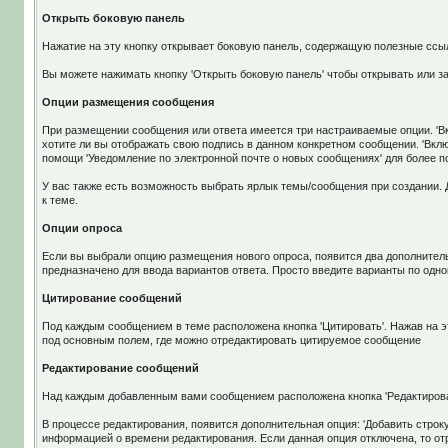
Открыть боковую панель
Нажатие на эту кнопку открывает боковую панель, содержащую полезные ссыл
Вы можете нажимать кнопку 'Открыть боковую панель' чтобы открывать или 
Опции размещения сообщения
При размещении сообщения или ответа имеется три настраиваемые опции. 'Вклю
хотите ли вы отображать свою подпись в данном конкретном сообщении. 'Вклю
помощи 'Уведомление по электронной почте о новых сообщениях' для более 
У вас также есть возможность выбрать ярлык темы/сообщения при создании. 
к теме.
Опции опроса
Если вы выбрали опцию размещения нового опроса, появится два дополнитель
предназначено для ввода вариантов ответа. Просто введите варианты по одн
Цитирование сообщений
Под каждым сообщением в теме расположена кнопка 'Цитировать'. Нажав на э
под основным полем, где можно отредактировать цитируемое сообщение
Редактирование сообщений
Над каждым добавленным вами сообщением расположена кнопка 'Редактирова
В процессе редактирования, появится дополнительная опция: 'Добавить строку
информацией о времени редактирования. Если данная опция отключена, то от