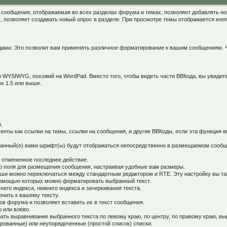
сообщения, отображаемая во всех разделах форума и темах, позволяет добавлять нов
, позволяет создавать новый опрос в разделе. При просмотре темы отображается кноп
ами. Это позволит вам применять различное форматирование к вашим сообщениям. Ч
тор WYSIWYG, похожий на WordPad. Вместо того, чтобы видеть части ВВКода, вы увиди
ox 1.5 или выше.
.
менты как ссылки на темы, ссылки на сообщения, и другие ВВКоды, если эта функция
анный(е) вами шрифт(ы) будут отображаться непосредственно в размещаемом сообщ
ь отмененное последнее действие.
р поля для размещения сообщения, настраивая удобные вам размеры.
и можно переключаться между стандартным редактором и RTE. Эту настройку вы так
 помощью которых можно форматировать выбранный текст.
его индекса, нижнего индекса и зачеркивания текста.
енить к вашему тексту.
в форума и позволяет вставить их в текст сообщения.
 или влево.
ать выравнивание выбранного текста по левому краю, по центру, по правому краю, вы
рованные) или неупорядоченные (простой список) списки.