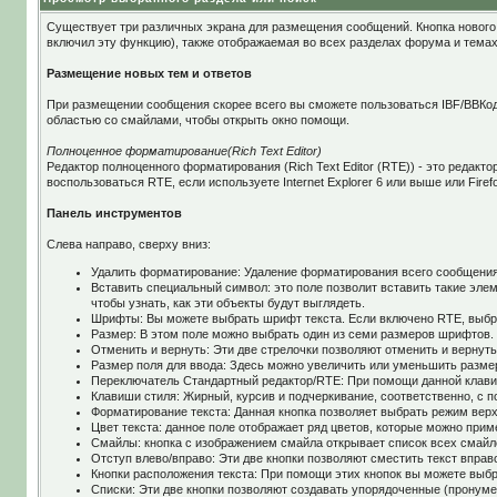
Существует три различных экрана для размещения сообщений. Кнопка нового 
включил эту функцию), также отображаемая во всех разделах форума и темах
Размещение новых тем и ответов
При размещении сообщения скорее всего вы сможете пользоваться IBF/BBКод
областью со смайлами, чтобы открыть окно помощи.
Полноценное форматирование(Rich Text Editor)
Редактор полноценного форматирования (Rich Text Editor (RTE)) - это редак
воспользоваться RTE, если используете Internet Explorer 6 или выше или Firef
Панель инструментов
Слева направо, сверху вниз:
Удалить форматирование: Удаление форматирования всего сообщения
Вставить специальный символ: это поле позволит вставить такие эле
чтобы узнать, как эти объекты будут выглядеть.
Шрифты: Вы можете выбрать шрифт текста. Если включено RTE, выбр
Размер: В этом поле можно выбрать один из семи размеров шрифтов.
Отменить и вернуть: Эти две стрелочки позволяют отменить и вернут
Размер поля для ввода: Здесь можно увеличить или уменьшить разме
Переключатель Стандартный редактор/RTE: При помощи данной клавиш
Клавиши стиля: Жирный, курсив и подчеркивание, соответственно, с
Форматирование текста: Данная кнопка позволяет выбрать режим верхн
Цвет текста: данное поле отображает ряд цветов, которые можно прим
Смайлы: кнопка с изображением смайла открывает список всех смайло
Отступ влево/вправо: Эти две кнопки позволяют сместить текст вправо
Кнопки расположения текста: При помощи этих кнопок вы можете выбр
Списки: Эти две кнопки позволяют создавать упорядоченные (пронуме