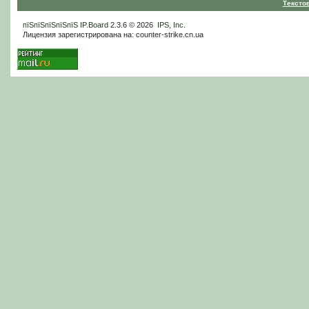
Тексто
пїЅпїЅпїЅпїЅпїЅ
IP.Board
2.3.6 © 2026
IPS, Inc
.
Лицензия зарегистрирована на: counter-strike.cn.ua