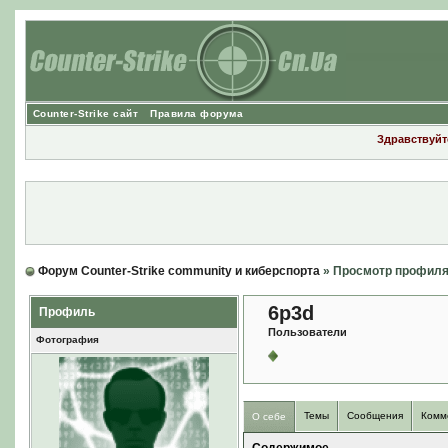
Counter-Strike сайт
Правила форума
Здравствуйте
Форум Counter-Strike community и киберспорта
» Просмотр профил
6p3d
Профиль
Пользователи
Фотография
Темы
Сообщения
Комм
О себе