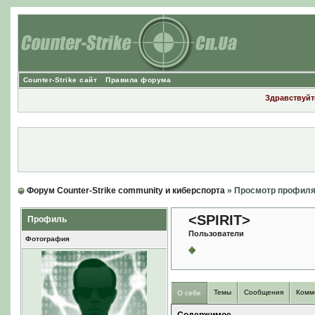
Counter-Strike сайт
Правила форума
Здравствуйте
Форум Counter-Strike community и киберспорта
» Просмотр профил
<SPIRIT>
Профиль
Пользователи
Фотография
Темы
Сообщения
Комм
О себе