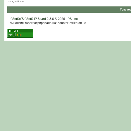
каждый час
Тексто
пїЅпїЅпїЅпїЅпїЅ
IP.Board
2.3.6 © 2026
IPS, Inc
.
Лицензия зарегистрирована на: counter-strike.cn.ua