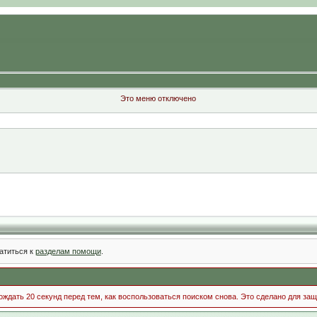
Это меню отключено
атиться к
разделам помощи
.
ждать 20 секунд перед тем, как воспользоваться поиском снова. Это сделано для защ