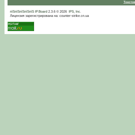
Тексто
пїЅпїЅпїЅпїЅпїЅ
IP.Board
2.3.6 © 2026
IPS, Inc
.
Лицензия зарегистрирована на: counter-strike.cn.ua