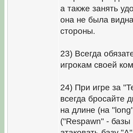
а также занять у
она не была видна
стороны.
23) Всегда обязат
игрокам своей ком
24) При игре за "
всегда бросайте ды
на длине (на "long
("Respawn" - базы
атаковать базу "A"