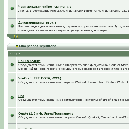
Чемпионаты и online чемпионаты
Анонсы и обсуждение игровых чемпионатов и Интернет-чемпионатов по разл
Договариваемся играть
Раздел создан для поиска команд, против которых можно поиграть. Тут догов
командами. Размещаются теории и принципы командной игры.
Киберспорт Чернигова
Форум
Counter-Strike
Обсуждаются темы, связанные с киберспортивной дисциплиной Counter-Strike в
можно найти Черниговские команды, которые набирают игроков, а также игро
WarCraft (TFT, DOTA, WOW)
Обсуждаются темы связанные с играми WarCraft, Frozen Tron, DOTA и World Of
Fifa
Обсуждаются темы связанные с компьютерной футбольной игрой Fifa в городе 
Quake (2, 3 и 4), Unreal Tournament
Обсуждаются темы, связанные с играми Quake2, Quake3, Quake4 и Unreal Tou