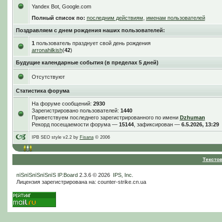
Yandex Bot, Google.com
Полный список по:
последним действиям
,
именам пользователей
Поздравляем с днем рождения наших пользователей:
1
пользователь празднует свой день рождения
arronahilkish
(
42
)
Будущие календарные события (в пределах 5 дней)
Отсутствуют
Статистика форума
На форуме сообщений:
2930
Зарегистрировано пользователей:
1440
Приветствуем последнего зарегистрированного по имени
Dzhuman
Рекорд посещаемости форума —
15144
, зафиксирован —
6.5.2026, 13:29
IPB SEO style v2.2 by
Fisana
© 2006
Тексто
пїЅпїЅпїЅпїЅпїЅ
IP.Board
2.3.6 © 2026
IPS, Inc
.
Лицензия зарегистрирована на: counter-strike.cn.ua