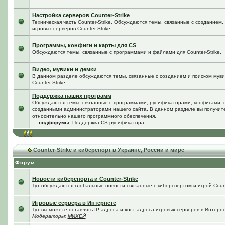
Настройка серверов Counter-Strike
Техническая часть Counter-Strike. Обсуждаются темы, связанные с созданием
игровых серверов Counter-Strike.
Программы, конфиги и карты для CS
Обсуждаются темы, связанные с программами и файлами для Counter-Strike.
Видео, мувики и демки
В данном разделе обсуждаются темы, связанные с созданием и поиском мувик
Counter-Strike.
Поддержка наших программ
Обсуждаются темы, связанные с программами, русификаторами, конфигами, 
созданными администраторами нашего сайта. В данном разделе вы получит
относительно нашего программного обеспечения.
— подфорумы:
Поддержка CS русификатора
Counter-Strike и киберспорт в Украине, России и мире
Форум
Новости киберспорта и Counter-Strike
Тут обсуждаются глобальные новости связанные с киберспортом и игрой Counte
Игровые сервера в Интернете
Тут вы можете оставлять IP-адреса и хост-адреса игровых серверов в Интерне
Модераторы:
МИХЕЙ