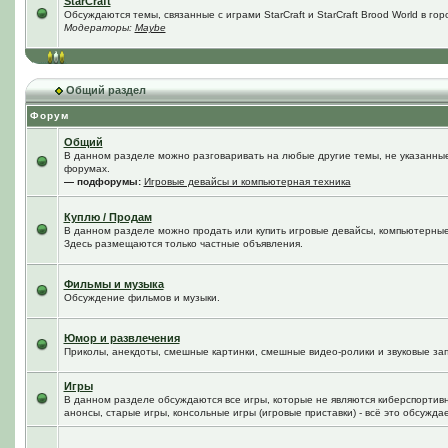
StarCraft
Обсуждаются темы, связанные с играми StarCraft и StarCraft Brood World в го
Модераторы:
Maybe
Общий раздел
Форум
Общий
В данном разделе можно разговаривать на любые другие темы, не указанные 
форумах.
— подфорумы:
Игровые девайсы и компьютерная техника
Куплю / Продам
В данном разделе можно продать или купить игровые девайсы, компьютерные
Здесь размещаются только частные объявления.
Фильмы и музыка
Обсуждение фильмов и музыки.
Юмор и развлечения
Приколы, анекдоты, смешные картинки, смешные видео-ролики и звуковые зап
Игры
В данном разделе обсуждаются все игры, которые не являются киберспортив
анонсы, старые игры, консольные игры (игровые приставки) - всё это обсужда