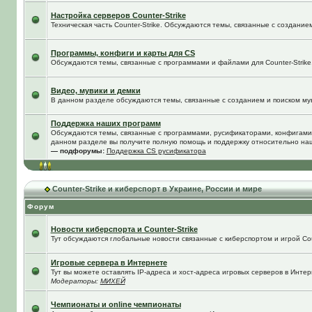
Настройка серверов Counter-Strike
Техническая часть Counter-Strike. Обсуждаются темы, связанные с создание
Программы, конфиги и карты для CS
Обсуждаются темы, связанные с программами и файлами для Counter-Strike
Видео, мувики и демки
В данном разделе обсуждаются темы, связанные с созданием и поиском муви
Поддержка наших программ
Обсуждаются темы, связанные с программами, русификаторами, конфигами
данном разделе вы получите полную помощь и поддержку относительно на
— подфорумы:
Поддержка CS русификатора
Counter-Strike и киберспорт в Украине, России и мире
Форум
Новости киберспорта и Counter-Strike
Тут обсуждаются глобальные новости связанные с киберспортом и игрой Coun
Игровые сервера в Интернете
Тут вы можете оставлять IP-адреса и хост-адреса игровых серверов в Интер
Модераторы:
МИХЕЙ
Чемпионаты и online чемпионаты