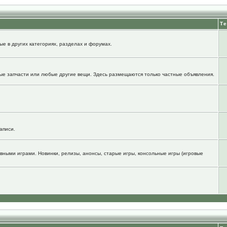
Т
е в других категориях, разделах и форумах.
ые запчасти или любые другие вещи. Здесь размещаются только частные объявления.
аписи.
вными играми. Новинки, релизы, анонсы, старые игры, консольные игры (игровые