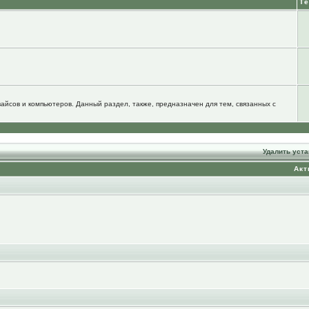
Т
йсов и компьютеров. Данный раздел, также, предназначен для тем, связанных с
Удалить уст
Акт