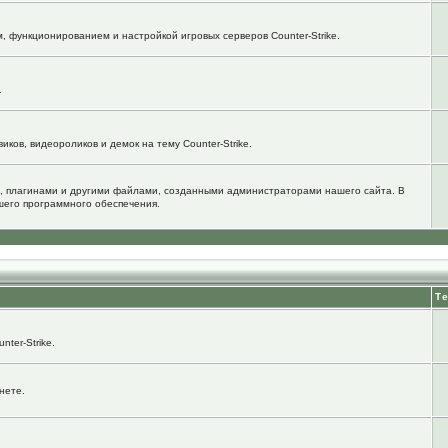
м, функционированием и настройкой игровых серверов Counter-Strike.
.
ков, видеороликов и демок на тему Counter-Strike.
, плагинами и другими файлами, созданными администраторами нашего сайта. В
шего программного обеспечения.
Т
ter-Strike.
нете.