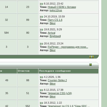
8.10.2012, 23:42
14
23
Тема:
Новый CSDM с ботами
Автор:
keks12rus
24.10.2019, 15:59
32
89
Тема:
Патч CS 1.6
Автор:
Biker
19.8.2021, 9:29
584
80
Тема:
Arrival
Автор:
Brightwell
20.6.2012, 23:24
3
3
Тема:
FixPinger - программа для пони...
Автор:
Biker
ем
Ответов
Последнее сообщение
4.2.2026, 1:36
49
88
Тема:
Counter-Strike 2
Автор:
Biker
8.12.2015, 17:38
35
51
Тема:
Чернигов CSS (v34)
Автор:
Biker
18.3.2012, 1:22
42
552
Тема:
Чемпионат по CS 1.6 "Giga-SDC ...