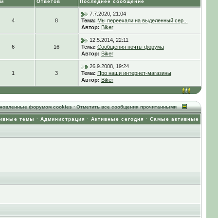
ем
Ответов
Последнее сообщение
7.7.2020, 21:04
4
8
Тема:
Мы переехали на выделенный сер...
Автор:
Biker
12.5.2014, 22:11
6
16
Тема:
Сообщения почты форума
Автор:
Biker
26.9.2008, 19:24
1
3
Тема:
Про наши интернет-магазины
Автор:
Biker
ановленные форумом cookies
·
Отметить все сообщения прочитанными
ивные темы
·
Администрация
·
Активные сегодня
·
Самые активные