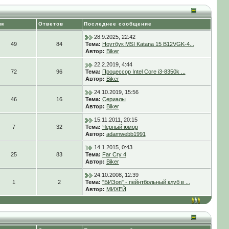
ем
Ответов
Последнее сообщение
28.9.2025, 22:42
49
84
Тема:
Ноутбук MSI Katana 15 B12VGK-4...
Автор:
Biker
22.2.2019, 4:44
72
96
Тема:
Процессор Intel Core i3-8350k ...
Автор:
Biker
24.10.2019, 15:56
46
16
Тема:
Сериалы
Автор:
Biker
15.11.2011, 20:15
7
32
Тема:
Чёрный юмор
Автор:
adamwebb1991
14.1.2015, 0:43
25
83
Тема:
Far Cry 4
Автор:
Biker
24.10.2008, 12:39
1
2
Тема:
"БИЗon" - пейнтбольный клуб в ...
Автор:
МИХЕЙ