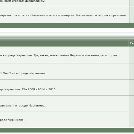
зличным игровым дисциплинам.
говариваются играть с обычными и online командами. Размещаются теории и принципы
Т
e в городе Чернигове. Тут, также, можно найти Черниговские команды, которые
f WarCraft в городе Чернигове.
е Чернигове. Fifa 2008 - 2014 и 2015.
ournament в городе Чернигове.
городе Чернигове.