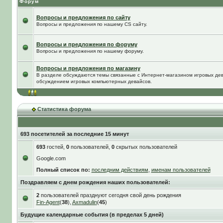
Форум
Вопросы и предложения по сайту
Вопросы и предложения по нашему CS сайту.
Вопросы и предложения по форуму
Вопросы и предложения по нашему форуму.
Вопросы и предложения по магазину
В разделе обсуждаются темы связанные с Интернет-магазином игровых дева
обсуждением игровых компьютерных девайсов.
Статистика форума
693 посетителей за последние 15 минут
693
гостей,
0
пользователей,
0
скрытых пользователей
Google.com
Полный список по:
последним действиям
,
именам пользователей
Поздравляем с днем рождения наших пользователей:
2
пользователей празднуют сегодня свой день рождения
Fin-Agent
(
38
),
Axmadulin
(
45
)
Будущие календарные события (в пределах 5 дней)