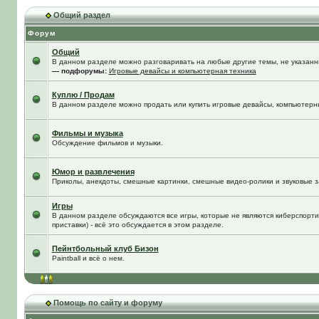
Общий раздел
Форум
Общий
В данном разделе можно разговаривать на любые другие темы, не указанны
— подфорумы:
Игровые девайсы и компьютерная техника
Куплю / Продам
В данном разделе можно продать или купить игровые девайсы, компьютерн
Фильмы и музыка
Обсуждение фильмов и музыки.
Юмор и развлечения
Приколы, анекдоты, смешные картинки, смешные видео-ролики и звуковые з
Игры
В данном разделе обсуждаются все игры, которые не являются киберспорти
приставки) - всё это обсуждается в этом разделе.
Пейнтбольный клуб Бизон
Paintball и всё о нем.
Помощь по сайту и форуму