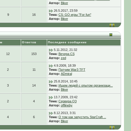
Автор:
Biker
26.5.2017, 23:59
9
16
Тема:
CS: GO игры "For fun"
Автор:
Biker
ем
Ответов
Последнее сообщение
5.11.2012, 21:32
12
153
Тема:
Вечера CS
Автор:
zed
4.9.2009, 18:39
2
11
Тема:
Патчим War3 TFT
Автор:
ADmiral
25.8.2014, 10:45
3
14
Тема:
Ищем людей с опытом организаци...
Автор:
Biker
13.7.2009, 23:42
2
4
Тема:
Сервера Q3
Автор:
offlineby
8.12.2013, 3:31
4
6
Тема:
О том как запустить StarCraft ...
Автор:
Biker