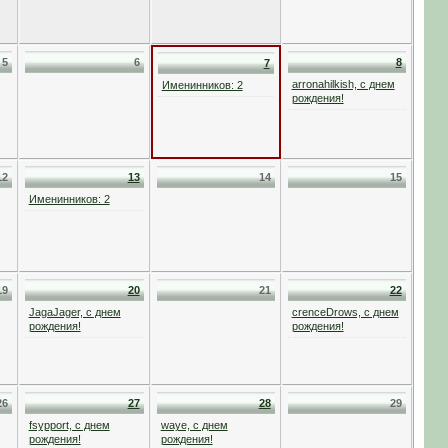
5
6
8
7
arronahilkish, с днем
Именинников: 2
рождения!
12
13
14
15
Именинников: 2
19
20
21
22
JagaJager, с днем
crenceDrows, с днем
рождения!
рождения!
26
27
28
29
fsypport, с днем
waye, с днем
рождения!
рождения!