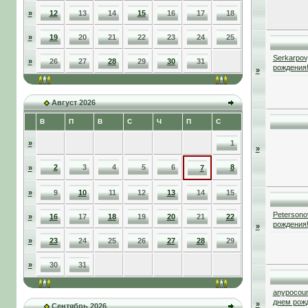
»
12
13
14
15
16
17
18
»
19
20
21
22
23
24
25
Serkarpov
»
26
27
28
29
30
31
рождения
»
Август 2026
В
П
В
С
Ч
П
С
»
1
»
2
3
4
5
6
8
»
7
»
9
10
11
12
13
14
15
Petersono
»
16
17
18
19
20
21
22
рождения
»
»
23
24
25
26
27
28
29
»
30
31
anypocou
днем рож
»
Сентябрь 2026