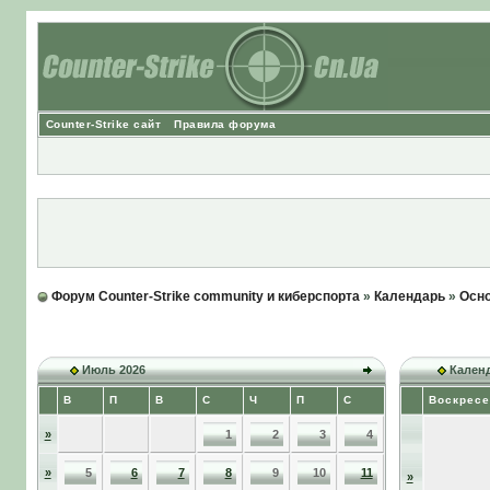
Counter-Strike сайт
Правила форума
Форум Counter-Strike community и киберспорта
»
Календарь
»
Осно
Июль 2026
Календ
В
П
В
С
Ч
П
С
Воскресе
»
1
2
3
4
»
5
6
7
8
9
10
11
»