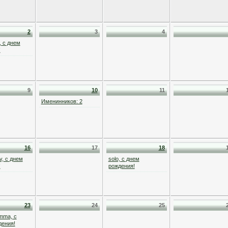
2
3
4
, с днем
!
9
10
11
Именинников: 2
16
17
18
v, с днем
solo, с днем
!
рождения!
23
24
25
mma, с
дения!