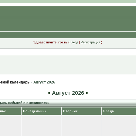
Здравствуйте, гость
(
Вход
|
Регистрация
)
вной календарь
» Август 2026
«
Август 2026
»
арь событий и именинников
нье
Понедельник
Вторник
Среда