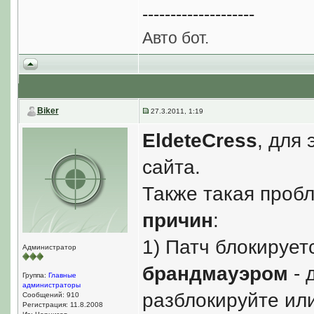
--------------------
Авто бот.
Biker
27.3.2011, 1:19
EldeteCress
, для 
сайта.
Также такая проб
причин
:
1) Патч блокирует
Администратор
брандмауэром
- 
Группа:
Главные
администраторы
разблокируйте ил
Сообщений: 910
Регистрация: 11.8.2008