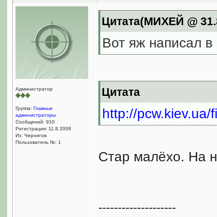
Цитата(МИХЕЙ @ 31.8
Вот яж написал в
Цитата
Администратор
Группа:
Главные
http://pcw.kiev.ua/
администраторы
Сообщений: 910
Регистрация: 11.8.2008
Из: Чернигов
Пользователь №: 1
Стаp малёхо. На н
--------------------