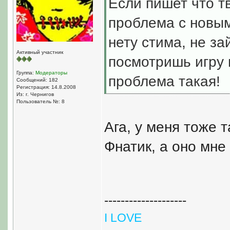
Если пишет что тв
проблема с новым
нету стима, не з
Активный участник
посмотришь игру 
Группа:
Модераторы
проблема такая!
Сообщений: 182
Регистрация: 14.8.2008
Из: г. Чернигов
Пользователь №: 8
Ага, у меня тоже 
Фнатик, а оно мне
--------------------
I LOVE