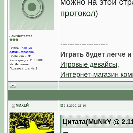
можно на этой ст
протокол)
Администратор
--------------------
Группа:
Главные
администраторы
Играть будет легче и
Сообщений: 910
Регистрация: 11.8.2008
Игровые девайсы
,
Из: Чернигов
Пользователь №: 1
Интернет-магазин ком
МИХЕЙ
6.2.2009, 23:10
Цитата(MuNkY @ 2.11