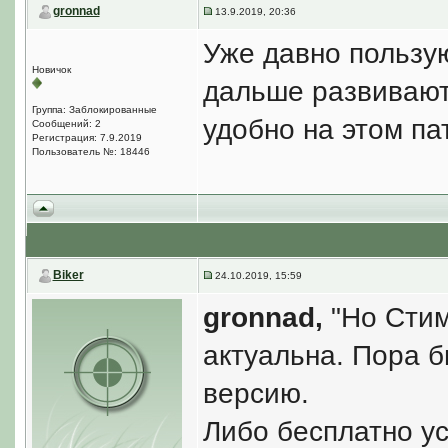
gronnad
13.9.2019, 20:36
Уже давно пользу
Новичок
дальше развивают 
Группа: Заблокированные
удобно на этом па
Сообщений: 2
Регистрация: 7.9.2019
Пользователь №: 18446
Biker
24.10.2019, 15:59
gronnad,
"Но Cтим
актуальна. Пора б
версию.
Либо бесплатно у