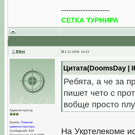
--------------------
СЕТКА ТУРНИРА
Biker
2.11.2008, 14:23
Цитата(DoomsDay | IP
Ребята, а че за п
пишет чето с прот
вобще просто плуж
Администратор
Группа:
Главные
администраторы
На Укртелекоме и
Сообщений: 910
Регистрация: 11.8.2008