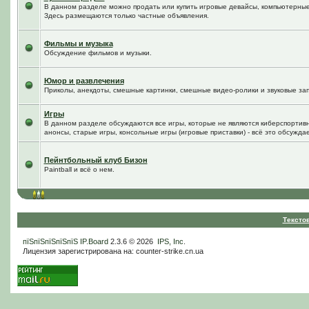
В данном разделе можно продать или купить игровые девайсы, компьютерные
Здесь размещаются только частные объявления.
Фильмы и музыка
Обсуждение фильмов и музыки.
Юмор и развлечения
Приколы, анекдоты, смешные картинки, смешные видео-ролики и звуковые зап
Игры
В данном разделе обсуждаются все игры, которые не являются киберспортив
анонсы, старые игры, консольные игры (игровые приставки) - всё это обсужда
Пейнтбольный клуб Бизон
Paintball и всё о нем.
Тексто
пїЅпїЅпїЅпїЅпїЅ
IP.Board
2.3.6 © 2026
IPS, Inc
.
Лицензия зарегистрирована на: counter-strike.cn.ua