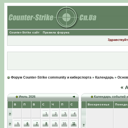
Counter-Strike сайт
Правила форума
Здравствуйте
Форум Counter-Strike community и киберспорта
»
Календарь
»
Основ
«
А
Июль 2026
Календарь событий 
В
П
В
С
Ч
П
С
Воскресенье
Понеде
»
1
2
3
4
»
5
6
7
8
9
10
11
»