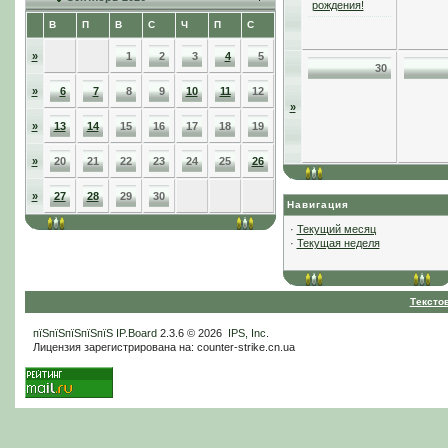
рождения!
В
П
В
С
Ч
П
С
»
1
2
3
4
5
30
»
6
7
8
9
10
11
12
»
»
13
14
15
16
17
18
19
»
20
21
22
23
24
25
26
»
27
28
29
30
Навигация
·
Текущий месяц
·
Текущая неделя
Тексто
пїЅпїЅпїЅпїЅпїЅ
IP.Board
2.3.6 © 2026
IPS, Inc
.
Лицензия зарегистрирована на: counter-strike.cn.ua