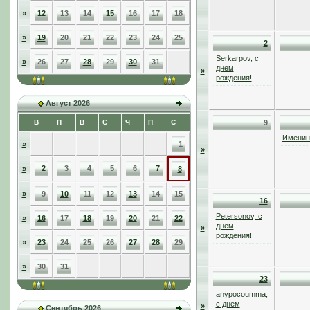
»
12
13
14
15
16
17
18
»
19
20
21
22
23
24
25
2
Serkarpov, с
»
26
27
28
29
30
31
днем
»
рождения!
Август 2026
В
П
В
С
Ч
П
С
9
Именинн
»
1
»
2
3
4
5
6
7
»
8
»
9
10
11
12
13
14
15
16
Petersonov, с
»
16
17
18
19
20
21
22
днем
»
рождения!
»
23
24
25
26
27
28
29
»
30
31
23
anypocoumma,
с днем
»
Сентябрь 2026