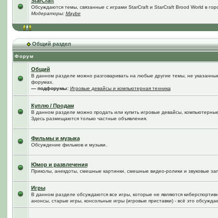
StarCraft
Обсуждаются темы, связанные с играми StarCraft и StarCraft Brood World в го
Модераторы:
Maybe
Общий раздел
Форум
Общий
В данном разделе можно разговаривать на любые другие темы, не указанные 
форумах.
— подфорумы:
Игровые девайсы и компьютерная техника
Куплю / Продам
В данном разделе можно продать или купить игровые девайсы, компьютерные
Здесь размещаются только частные объявления.
Фильмы и музыка
Обсуждение фильмов и музыки.
Юмор и развлечения
Приколы, анекдоты, смешные картинки, смешные видео-ролики и звуковые зап
Игры
В данном разделе обсуждаются все игры, которые не являются киберспортив
анонсы, старые игры, консольные игры (игровые приставки) - всё это обсужда