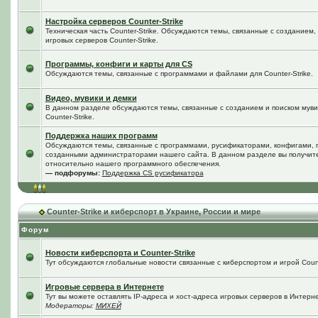
Настройка серверов Counter-Strike
Техническая часть Counter-Strike. Обсуждаются темы, связанные с созданием
игровых серверов Counter-Strike.
Программы, конфиги и карты для CS
Обсуждаются темы, связанные с программами и файлами для Counter-Strike.
Видео, мувики и демки
В данном разделе обсуждаются темы, связанные с созданием и поиском мувик
Counter-Strike.
Поддержка наших программ
Обсуждаются темы, связанные с программами, русификаторами, конфигами, 
созданными администраторами нашего сайта. В данном разделе вы получит
относительно нашего программного обеспечения.
— подфорумы:
Поддержка CS русификатора
Counter-Strike и киберспорт в Украине, России и мире
Форум
Новости киберспорта и Counter-Strike
Тут обсуждаются глобальные новости связанные с киберспортом и игрой Counte
Игровые сервера в Интернете
Тут вы можете оставлять IP-адреса и хост-адреса игровых серверов в Интерне
Модераторы:
МИХЕЙ