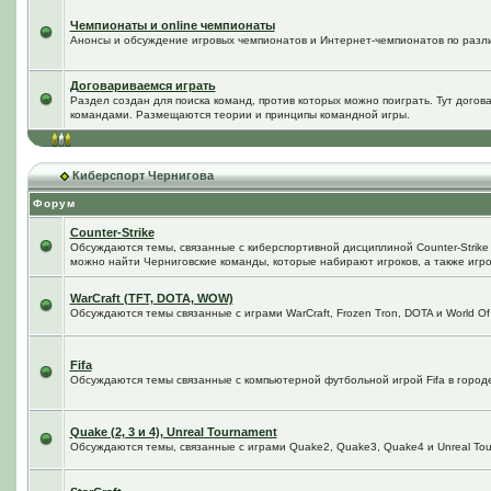
Чемпионаты и online чемпионаты
Анонсы и обсуждение игровых чемпионатов и Интернет-чемпионатов по разл
Договариваемся играть
Раздел создан для поиска команд, против которых можно поиграть. Тут догов
командами. Размещаются теории и принципы командной игры.
Киберспорт Чернигова
Форум
Counter-Strike
Обсуждаются темы, связанные с киберспортивной дисциплиной Counter-Strike в
можно найти Черниговские команды, которые набирают игроков, а также игро
WarCraft (TFT, DOTA, WOW)
Обсуждаются темы связанные с играми WarCraft, Frozen Tron, DOTA и World Of
Fifa
Обсуждаются темы связанные с компьютерной футбольной игрой Fifa в городе 
Quake (2, 3 и 4), Unreal Tournament
Обсуждаются темы, связанные с играми Quake2, Quake3, Quake4 и Unreal Tou