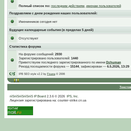
Полный список по:
последним действиям
,
именам пользователей
Поздравляем с днем рождения наших пользователей:
Именинников сегодня нет
Будущие календарные события (в пределах 5 дней)
Отсутствуют
Статистика форума
На форуме сообщений:
2930
Зарегистрировано пользователей:
1440
Приветствуем последнего зарегистрированного по имени
Dzhuman
Рекорд посещаемости форума —
15144
, зафиксирован —
6.5.2026, 13:29
IPB SEO style v2.2 by
Fisana
© 2006
Тексто
пїЅпїЅпїЅпїЅпїЅ
IP.Board
2.3.6 © 2026
IPS, Inc
.
Лицензия зарегистрирована на: counter-strike.cn.ua