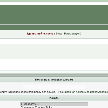
Здравствуйте, гость
(
Вход
|
Регистрация
)
Поиск по ключевым словам
едите ключевое слово или фразу для поиска.
[
Расширенная помощь по использовани
Искать