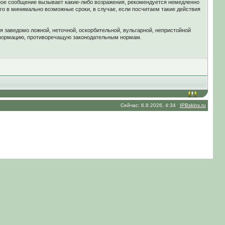
ное сообщение вызывает какие-либо возражения, рекомендуется немедленно
го в минимально возможные сроки, в случае, если посчитаем такие действия
я заведомо ложной, неточной, оскорбительной, вульгарной, непристойной
нформацию, противоречащую законодательным нормам.
Сейчас: 6.8.2026, 4:34
IPBskins.ru