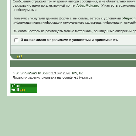
Сообщения отражают точку зрения автора сообщения, и не обязательно точк
связаться с нами по электронной почте:
A-bad@ukr.net
. У нас есть возможнос
необходимыми.
Пользуясь услугами данного форума, вы соглашаетесь c условиями
общих п
информации и/или информации сексуального характера, информации, оскорб
Вы соглашаетесь не размещать любые материалы, защищенные авторским пра
Я ознакомился с правилами и условиями и принимаю их.
пїЅпїЅпїЅпїЅпїЅ
IP.Board
2.3.6 © 2026
IPS, Inc
.
Лицензия зарегистрирована на: counter-strike.cn.ua