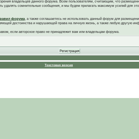
у зрения владельцев данного форума. Всем пользователям, считающим, что размещен
ть удалять сомнительные сообщения, и мы будем прилагать максимум усилий для это
равил форума
, а также соглашаетесь не использовать данный форум для размещени
ляющей достоинства и нарушающей права на личную жизнь, а также любую другую и
вом, если авторское право не принадлежит вам или владельцам форума.
Текстовая версия