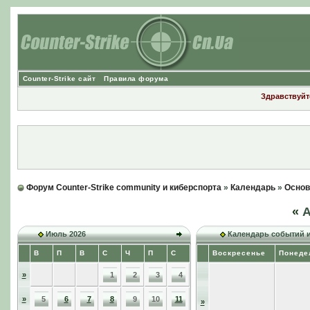
Counter-Strike сайт
Правила форума
Здравствуйте
Форум Counter-Strike community и киберспорта
»
Календарь
»
Основ
«
А
Июль 2026
Календарь событий 
В
П
В
С
Ч
П
С
Воскресенье
Понеде
»
1
2
3
4
»
5
6
7
8
9
10
11
»