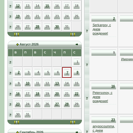
»
12
13
14
15
16
17
18
»
19
20
21
22
23
24
25
2
Serkarpov, с
»
26
27
28
29
30
31
днем
»
рождения!
Август 2026
В
П
В
С
Ч
П
С
9
Именинн
»
1
»
2
3
4
5
6
8
»
7
»
9
10
11
12
13
14
15
16
Petersonov, с
»
16
17
18
19
20
21
22
днем
»
рождения!
»
23
24
25
26
27
28
29
»
30
31
23
anypocoumma,
с днем
»
Сентябрь 2026