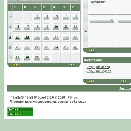
рождения!
В
П
В
С
Ч
П
С
»
1
2
3
4
5
30
»
6
7
8
9
10
11
12
»
»
13
14
15
16
17
18
19
»
20
21
22
23
24
25
26
»
27
28
29
30
Навигация
·
Текущий месяц
·
Текущая неделя
Тексто
пїЅпїЅпїЅпїЅпїЅ
IP.Board
2.3.6 © 2026
IPS, Inc
.
Лицензия зарегистрирована на: counter-strike.cn.ua