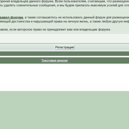
у зрения владельцев данного форума. Всем пользователям, считающим, что размещен
ть удалять сомнительные сообщения, и мы будем прилагать максимум усилий для это
равил форума
, а также соглашаетесь не использовать данный форум для размещени
ляющей достоинства и нарушающей права на личную жизнь, а также любую другую и
вом, если авторское право не принадлежит вам или владельцам форума.
Текстовая версия