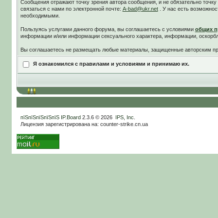
Сообщения отражают точку зрения автора сообщения, и не обязательно точк
связаться с нами по электронной почте:
A-bad@ukr.net
. У нас есть возможнос
необходимыми.
Пользуясь услугами данного форума, вы соглашаетесь c условиями
общих п
информации и/или информации сексуального характера, информации, оскорб
Вы соглашаетесь не размещать любые материалы, защищенные авторским пра
Я ознакомился с правилами и условиями и принимаю их.
пїЅпїЅпїЅпїЅпїЅ
IP.Board
2.3.6 © 2026
IPS, Inc
.
Лицензия зарегистрирована на: counter-strike.cn.ua