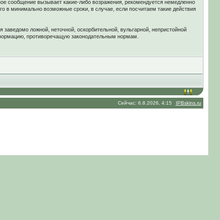
ное сообщение вызывает какие-либо возражения, рекомендуется немедленно
го в минимально возможные сроки, в случае, если посчитаем такие действия
я заведомо ложной, неточной, оскорбительной, вульгарной, непристойной
нформацию, противоречащую законодательным нормам.
Сейчас: 6.8.2026, 4:15
IPBskins.ru