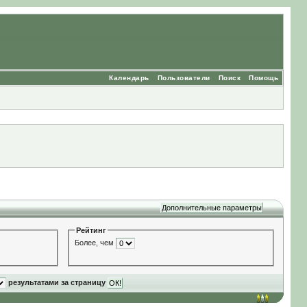
Календарь
Пользователи
Поиск
Помощь
Рейтинг
Более, чем
результатами за страницу