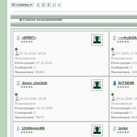
63 страниц
1
2
3
>
»
Список пользователей
<SPIRIT>
--==KuIIIJIA
27.11.2010, 16:10
9.1.2025, 17:
Пользователи
Пользователи
Регистрация:
27.11.2010
Регистрация:
9.1
Сообщений:
0
Сообщений:
0
Просмотров:
80309
Просмотров:
248
.6uxoi. x1m1kAt
0UTSID9R
18.10.2009, 16:29
20.11.2009, 1
Пользователи
Пользователи
Регистрация:
18.10.2009
Регистрация:
24.
Сообщений:
0
Сообщений:
5
Просмотров:
76075
Просмотров:
864
12345login406
1in4er