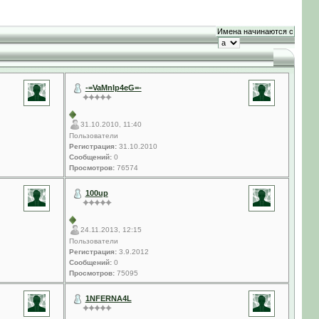
-=VaMnIp4eG=-
31.10.2010, 11:40
Пользователи
Регистрация:
31.10.2010
Сообщений:
0
Просмотров:
76574
100up
24.11.2013, 12:15
Пользователи
Регистрация:
3.9.2012
Сообщений:
0
Просмотров:
75095
1NFERNA4L