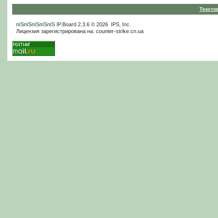
Тексто
пїЅпїЅпїЅпїЅпїЅ
IP.Board
2.3.6 © 2026
IPS, Inc
.
Лицензия зарегистрирована на: counter-strike.cn.ua