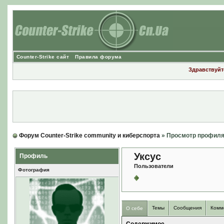
Counter-Strike сайт
Правила форума
Здравствуйте
Форум Counter-Strike community и киберспорта
» Просмотр профил
Уксус
Профиль
Пользователи
Фотография
Темы
Сообщения
Комм
О себе