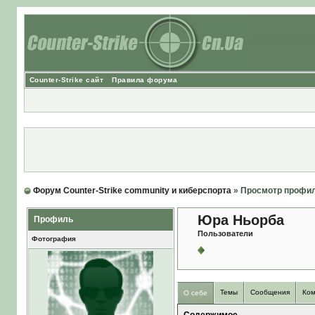
Counter-Strike сайт
Правила форума
Форум Counter-Strike community и киберспорта
» Просмотр профи
Юра Ньорба
Профиль
Пользователи
Фотография
Темы
Сообщения
Ком
О себе