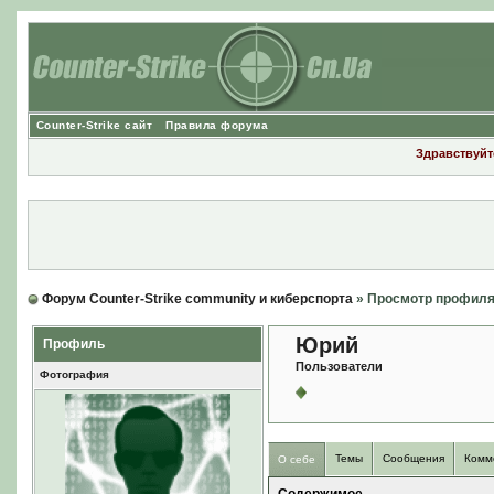
Counter-Strike сайт
Правила форума
Здравствуйте
Форум Counter-Strike community и киберспорта
» Просмотр профил
Юрий
Профиль
Пользователи
Фотография
Темы
Сообщения
Комм
О себе