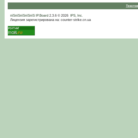
Тексто
пїЅпїЅпїЅпїЅпїЅ
IP.Board
2.3.6 © 2026
IPS, Inc
.
Лицензия зарегистрирована на: counter-strike.cn.ua