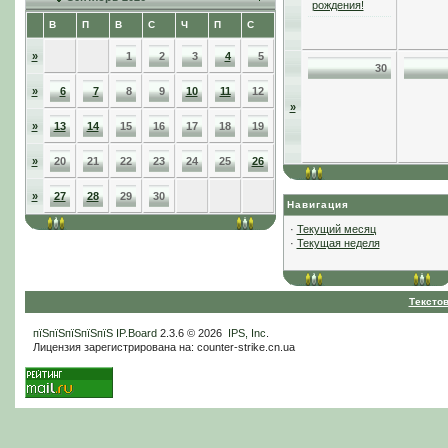
рождения!
В
П
В
С
Ч
П
С
»
1
2
3
4
5
30
»
6
7
8
9
10
11
12
»
»
13
14
15
16
17
18
19
»
20
21
22
23
24
25
26
»
27
28
29
30
Навигация
·
Текущий месяц
·
Текущая неделя
Тексто
пїЅпїЅпїЅпїЅпїЅ
IP.Board
2.3.6 © 2026
IPS, Inc
.
Лицензия зарегистрирована на: counter-strike.cn.ua