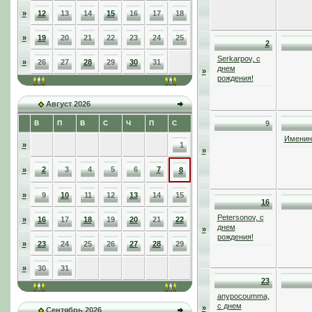
»
12
13
14
15
16
17
18
»
19
20
21
22
23
24
25
2
Serkarpov, с
»
26
27
28
29
30
31
днем
»
рождения!
Август 2026
В
П
В
С
Ч
П
С
9
Именинн
»
1
»
2
3
4
5
6
7
»
8
»
9
10
11
12
13
14
15
16
Petersonov, с
»
16
17
18
19
20
21
22
днем
»
рождения!
»
23
24
25
26
27
28
29
»
30
31
23
anypocoumma,
с днем
»
Сентябрь 2026