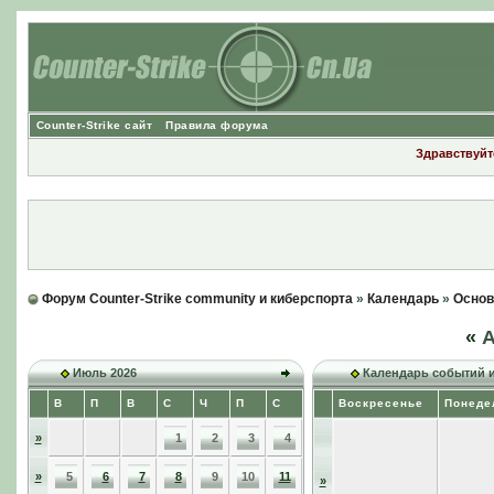
Counter-Strike сайт
Правила форума
Здравствуйте
Форум Counter-Strike community и киберспорта
»
Календарь
»
Основ
«
А
Июль 2026
Календарь событий 
В
П
В
С
Ч
П
С
Воскресенье
Понеде
»
1
2
3
4
»
5
6
7
8
9
10
11
»