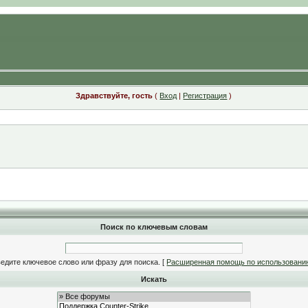
Здравствуйте, гость
(
Вход
|
Регистрация
)
Поиск по ключевым словам
едите ключевое слово или фразу для поиска.
[
Расширенная помощь по использовани
Искать