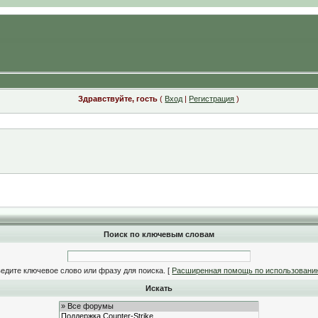
Здравствуйте, гость
(
Вход
|
Регистрация
)
Поиск по ключевым словам
едите ключевое слово или фразу для поиска.
[
Расширенная помощь по использовани
Искать