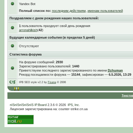
Yandex Bot
Полный список по:
последним действиям
,
именам пользователей
Поздравляем с днем рождения наших пользователей:
1
пользователь празднует свой день рождения
arronahilkish
(
42
)
Будущие календарные события (в пределах 5 дней)
Отсутствуют
Статистика форума
На форуме сообщений:
2930
Зарегистрировано пользователей:
1440
Приветствуем последнего зарегистрированного по имени
Dzhuman
Рекорд посещаемости форума —
15144
, зафиксирован —
6.5.2026, 13:29
IPB SEO style v2.2 by
Fisana
© 2006
Тексто
пїЅпїЅпїЅпїЅпїЅ
IP.Board
2.3.6 © 2026
IPS, Inc
.
Лицензия зарегистрирована на: counter-strike.cn.ua