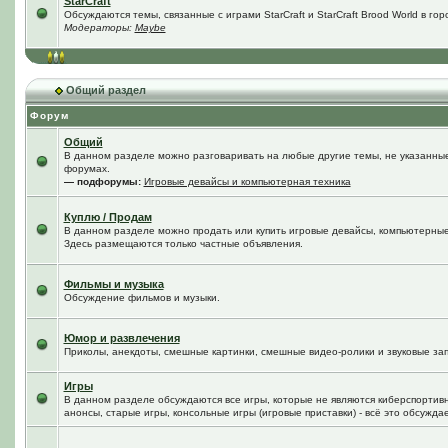
StarCraft
Обсуждаются темы, связанные с играми StarCraft и StarCraft Brood World в го
Модераторы:
Maybe
Общий раздел
Форум
Общий
В данном разделе можно разговаривать на любые другие темы, не указанные 
форумах.
— подфорумы:
Игровые девайсы и компьютерная техника
Куплю / Продам
В данном разделе можно продать или купить игровые девайсы, компьютерные
Здесь размещаются только частные объявления.
Фильмы и музыка
Обсуждение фильмов и музыки.
Юмор и развлечения
Приколы, анекдоты, смешные картинки, смешные видео-ролики и звуковые зап
Игры
В данном разделе обсуждаются все игры, которые не являются киберспортив
анонсы, старые игры, консольные игры (игровые приставки) - всё это обсужда