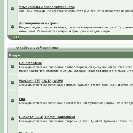
Чемпионаты и online чемпионаты
Анонсы и обсуждение игровых чемпионатов и Интернет-чемпионатов по разл
Договариваемся играть
Раздел создан для поиска команд, против которых можно поиграть. Тут догов
командами. Размещаются теории и принципы командной игры.
Киберспорт Чернигова
Форум
Counter-Strike
Обсуждаются темы, связанные с киберспортивной дисциплиной Counter-Strike в
можно найти Черниговские команды, которые набирают игроков, а также игро
WarCraft (TFT, DOTA, WOW)
Обсуждаются темы связанные с играми WarCraft, Frozen Tron, DOTA и World Of
Fifa
Обсуждаются темы связанные с компьютерной футбольной игрой Fifa в городе 
Quake (2, 3 и 4), Unreal Tournament
Обсуждаются темы, связанные с играми Quake2, Quake3, Quake4 и Unreal Tou