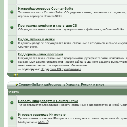
Настройка серверов Counter-Strike
Техническая часть Counter-Strike. Обсуждаются темы, связанные с созданием
игровых серверов Counter-Strike.
Программы, конфиги и карты для CS
Обсуждаются темы, связанные с программами и файлами для Counter-Strike.
Видео, мувики и демки
В данном разделе обсуждаются темы, связанные с созданием и поиском мувик
Counter-Strike.
Поддержка наших программ
Обсуждаются темы, связанные с программами, русификаторами, конфигами, 
созданными администраторами нашего сайта. В данном разделе вы получит
относительно нашего программного обеспечения.
— подфорумы:
Поддержка CS русификатора
Counter-Strike и киберспорт в Украине, России и мире
Форум
Новости киберспорта и Counter-Strike
Тут обсуждаются глобальные новости связанные с киберспортом и игрой Counte
Игровые сервера в Интернете
Тут вы можете оставлять IP-адреса и хост-адреса игровых серверов в Интерне
Модераторы:
МИХЕЙ