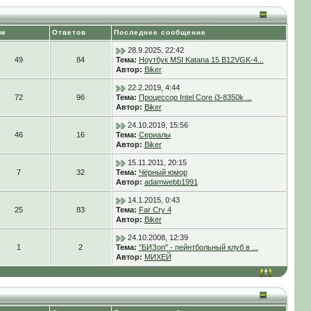
ем
Ответов
Последнее сообщение
28.9.2025, 22:42
49
84
Тема:
Ноутбук MSI Katana 15 B12VGK-4...
Автор:
Biker
22.2.2019, 4:44
72
96
Тема:
Процессор Intel Core i3-8350k ...
Автор:
Biker
24.10.2019, 15:56
46
16
Тема:
Сериалы
Автор:
Biker
15.11.2011, 20:15
7
32
Тема:
Чёрный юмор
Автор:
adamwebb1991
14.1.2015, 0:43
25
83
Тема:
Far Cry 4
Автор:
Biker
24.10.2008, 12:39
1
2
Тема:
"БИЗon" - пейнтбольный клуб в ...
Автор:
МИХЕЙ