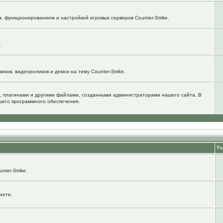
м, функционированием и настройкой игровых серверов Counter-Strike.
.
ков, видеороликов и демок на тему Counter-Strike.
, плагинами и другими файлами, созданными администраторами нашего сайта. В
шего программного обеспечения.
Т
ter-Strike.
нете.