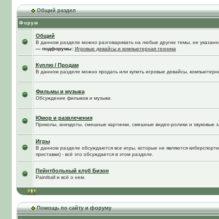
Общий раздел
Форум
Общий
В данном разделе можно разговаривать на любые другие темы, не указанны
— подфорумы:
Игровые девайсы и компьютерная техника
Куплю / Продам
В данном разделе можно продать или купить игровые девайсы, компьютерн
Фильмы и музыка
Обсуждение фильмов и музыки.
Юмор и развлечения
Приколы, анекдоты, смешные картинки, смешные видео-ролики и звуковые з
Игры
В данном разделе обсуждаются все игры, которые не являются киберспорти
приставки) - всё это обсуждается в этом разделе.
Пейнтбольный клуб Бизон
Paintball и всё о нем.
Помощь по сайту и форуму