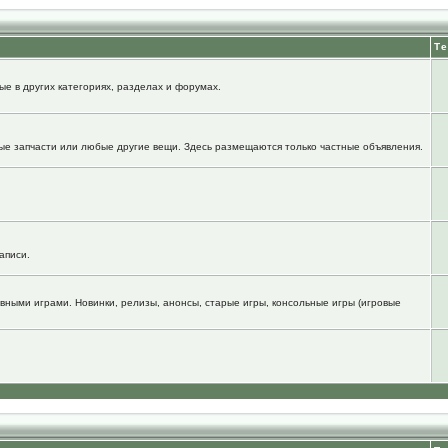
Т
е в других категориях, разделах и форумах.
ые запчасти или любые другие вещи. Здесь размещаются только частные объявления.
аписи.
вными играми. Новинки, релизы, анонсы, старые игры, консольные игры (игровые