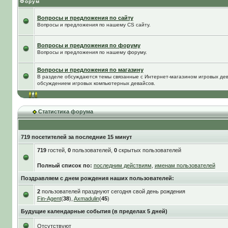
Форум
Вопросы и предложения по сайту
Вопросы и предложения по нашему CS сайту.
Вопросы и предложения по форуму
Вопросы и предложения по нашему форуму.
Вопросы и предложения по магазину
В разделе обсуждаются темы связанные с Интернет-магазином игровых дева
обсуждением игровых компьютерных девайсов.
Статистика форума
719 посетителей за последние 15 минут
719
гостей,
0
пользователей,
0
скрытых пользователей
Полный список по:
последним действиям
,
именам пользователей
Поздравляем с днем рождения наших пользователей:
2
пользователей празднуют сегодня свой день рождения
Fin-Agent
(
38
),
Axmadulin
(
45
)
Будущие календарные события (в пределах 5 дней)
Отсутствуют