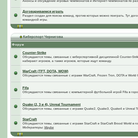
Анонсы и обсуждение игровых чемпионатов и Интернет-чемпионатов по ра
Договариваемся играть
Раздел создан для поиска команд, против которых можно поиграть. Тут до
командной игры.
Киберспорт Чернигова
Форум
Counter-Strike
Обсуждаются темы, связанные с киберспортивной дисциплиной Counter-Strik
набирают игроков, а также игроков, которые ищут команду.
WarCraft (TFT, DOTA, WOW)
Обсуждаются темы связанные с играми WarCraft, Frozen Tron, DOTA и World O
Fifa
Обсуждаются темы связанные с компьютерной футбольной игрой Fifa в город
Quake (2, 3 и 4), Unreal Tournament
Обсуждаются темы, связанные с играми Quake2, Quake3, Quake4 и Unreal T
StarCraft
Обсуждаются темы, связанные с играми StarCraft и StarCraft Brood World в 
Модераторы:
Maybe