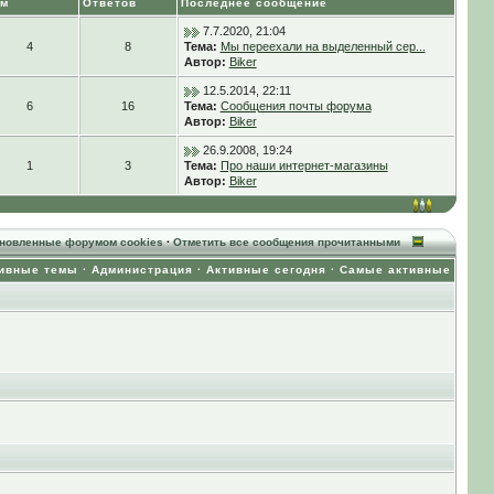
ем
Ответов
Последнее сообщение
7.7.2020, 21:04
4
8
Тема:
Мы переехали на выделенный сер...
Автор:
Biker
12.5.2014, 22:11
6
16
Тема:
Сообщения почты форума
Автор:
Biker
26.9.2008, 19:24
1
3
Тема:
Про наши интернет-магазины
Автор:
Biker
ановленные форумом cookies
·
Отметить все сообщения прочитанными
ивные темы
·
Администрация
·
Активные сегодня
·
Самые активные