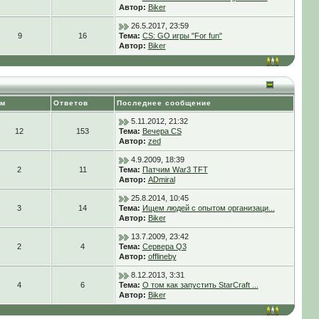
Автор:
Biker
26.5.2017, 23:59
9
16
Тема:
CS: GO игры "For fun"
Автор:
Biker
ем
Ответов
Последнее сообщение
5.11.2012, 21:32
12
153
Тема:
Вечера CS
Автор:
zed
4.9.2009, 18:39
2
11
Тема:
Патчим War3 TFT
Автор:
ADmiral
25.8.2014, 10:45
3
14
Тема:
Ищем людей с опытом организаци...
Автор:
Biker
13.7.2009, 23:42
2
4
Тема:
Сервера Q3
Автор:
offlineby
8.12.2013, 3:31
4
6
Тема:
О том как запустить StarCraft ...
Автор:
Biker