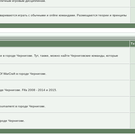
зличным игровым дисциплинам.
говариваются играть с обычными и online командами. Размещаются теории и принципы
Т
e в городе Чернигове. Тут, также, можно найти Черниговские команды, которые
f WarCraft в городе Чернигове.
е Чернигове. Fifa 2008 - 2014 и 2015.
ournament в городе Чернигове.
городе Чернигове.