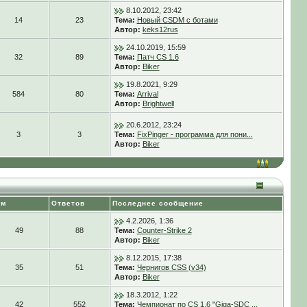
8.10.2012, 23:42
14
23
Тема:
Новый CSDM с ботами
Автор:
keks12rus
24.10.2019, 15:59
32
89
Тема:
Патч CS 1.6
Автор:
Biker
19.8.2021, 9:29
584
80
Тема:
Arrival
Автор:
Brightwell
20.6.2012, 23:24
3
3
Тема:
FixPinger - программа для пони...
Автор:
Biker
ем
Ответов
Последнее сообщение
4.2.2026, 1:36
49
88
Тема:
Counter-Strike 2
Автор:
Biker
8.12.2015, 17:38
35
51
Тема:
Чернигов CSS (v34)
Автор:
Biker
18.3.2012, 1:22
42
552
Тема:
Чемпионат по CS 1.6 "Giga-SDC ...