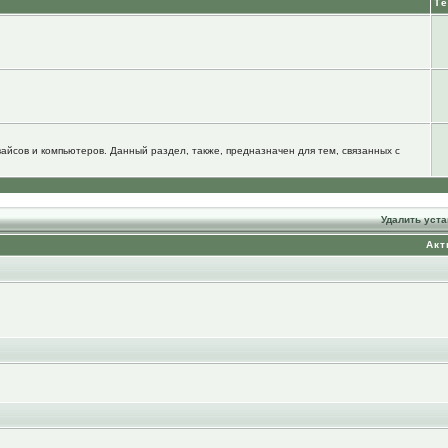
Т
йсов и компьютеров. Данный раздел, также, предназначен для тем, связанных с
Удалить уст
Акт