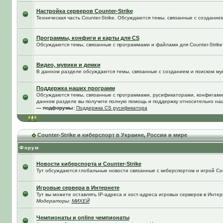
Настройка серверов Counter-Strike
Техническая часть Counter-Strike. Обсуждаются темы, связанные с создание
Программы, конфиги и карты для CS
Обсуждаются темы, связанные с программами и файлами для Counter-Strike
Видео, мувики и демки
В данном разделе обсуждаются темы, связанные с созданием и поиском муви
Поддержка наших программ
Обсуждаются темы, связанные с программами, русификаторами, конфигами
данном разделе вы получите полную помощь и поддержку относительно на
— подфорумы:
Поддержка CS русификатора
Counter-Strike и киберспорт в Украине, России и мире
Форум
Новости киберспорта и Counter-Strike
Тут обсуждаются глобальные новости связанные с киберспортом и игрой Coun
Игровые сервера в Интернете
Тут вы можете оставлять IP-адреса и хост-адреса игровых серверов в Интер
Модераторы:
МИХЕЙ
Чемпионаты и online чемпионаты