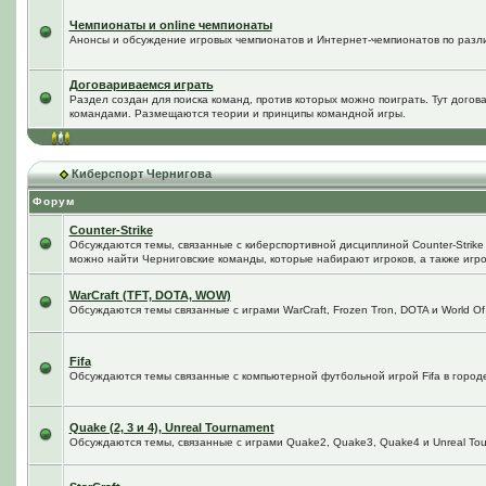
Чемпионаты и online чемпионаты
Анонсы и обсуждение игровых чемпионатов и Интернет-чемпионатов по разл
Договариваемся играть
Раздел создан для поиска команд, против которых можно поиграть. Тут догов
командами. Размещаются теории и принципы командной игры.
Киберспорт Чернигова
Форум
Counter-Strike
Обсуждаются темы, связанные с киберспортивной дисциплиной Counter-Strike в
можно найти Черниговские команды, которые набирают игроков, а также игро
WarCraft (TFT, DOTA, WOW)
Обсуждаются темы связанные с играми WarCraft, Frozen Tron, DOTA и World Of
Fifa
Обсуждаются темы связанные с компьютерной футбольной игрой Fifa в городе 
Quake (2, 3 и 4), Unreal Tournament
Обсуждаются темы, связанные с играми Quake2, Quake3, Quake4 и Unreal Tou