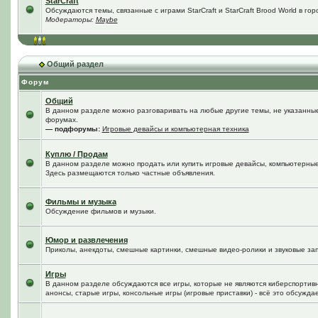
StarCraft
Обсуждаются темы, связанные с играми StarCraft и StarCraft Brood World в го
Модераторы:
Maybe
Общий раздел
Форум
Общий
В данном разделе можно разговаривать на любые другие темы, не указанные 
форумах.
— подфорумы:
Игровые девайсы и компьютерная техника
Куплю / Продам
В данном разделе можно продать или купить игровые девайсы, компьютерные
Здесь размещаются только частные объявления.
Фильмы и музыка
Обсуждение фильмов и музыки.
Юмор и развлечения
Приколы, анекдоты, смешные картинки, смешные видео-ролики и звуковые зап
Игры
В данном разделе обсуждаются все игры, которые не являются киберспортив
анонсы, старые игры, консольные игры (игровые приставки) - всё это обсужда