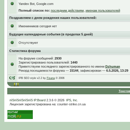
Yandex Bot, Google.com
Полный список по:
последним действиям
,
именам пользователей
Поздравляем с днем рождения наших пользователей:
Именинников сегодня нет
Будущие календарные события (в пределах 5 дней)
Отсутствуют
Статистика форума
На форуме сообщений:
2930
Зарегистрировано пользователей:
1440
Приветствуем последнего зарегистрированного по имени
Dzhuman
Рекорд посещаемости форума —
15144
, зафиксирован —
6.5.2026, 13:29
IPB SEO style v2.2 by
Fisana
© 2006
Тексто
пїЅпїЅпїЅпїЅпїЅ
IP.Board
2.3.6 © 2026
IPS, Inc
.
Лицензия зарегистрирована на: counter-strike.cn.ua