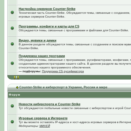
Настройка серверов Counter-Strike
Техническая часть Counter-Strike. Обсуждаются темы, связанные с созданием
игровых серверов Counter-Strike.
Программы, конфиги и карты для CS
Обсуждаются темы, связанные с программами и файлами для Counter-Strike.
Видео, мувики и демки
В данном разделе обсуждаются темы, связанные с созданием и поиском мувик
Counter-Strike.
Поддержка наших программ
Обсуждаются темы, связанные с программами, русификаторами, конфигами, 
созданными администраторами нашего сайта. В данном разделе вы получит
относительно нашего программного обеспечения.
— подфорумы:
Поддержка CS русификатора
Counter-Strike и киберспорт в Украине, России и мире
Форум
Новости киберспорта и Counter-Strike
Тут обсуждаются глобальные новости связанные с киберспортом и игрой Counte
Игровые сервера в Интернете
Тут вы можете оставлять IP-адреса и хост-адреса игровых серверов в Интерне
Модераторы:
МИХЕЙ