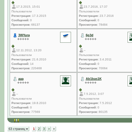
17.3.2015, 15:01
23.7.2016, 17:37
Пользователи
Пользователи
Регистрация:
17.3.2015
Регистрация:
23.7.2016
Сообщений:
0
Сообщений:
0
Просмотров:
68137
Просмотров:
78484
3WYura
6p3d
12.11.2012, 13:20
--
Пользователи
Пользователи
Регистрация:
21.6.2010
Регистрация:
3.4.2011
Сообщений:
14
Сообщений:
0
Просмотров:
220468
Просмотров:
70064
aaa
Ab1bas1K
--
7.5.2012, 3:07
Пользователи
Пользователи
Регистрация:
19.8.2010
Регистрация:
7.5.2012
Сообщений:
0
Сообщений:
0
Просмотров:
77569
Просмотров:
80135
63 страниц
1
2
3
>
»