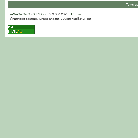
Тексто
пїЅпїЅпїЅпїЅпїЅ
IP.Board
2.3.6 © 2026
IPS, Inc
.
Лицензия зарегистрирована на: counter-strike.cn.ua