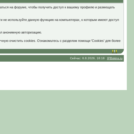
ваться на форуме, чтобы получить доступ к вашему профилю и размещать
ти не используйте данную функцию на компьютерах, к которым имеют доступ
шил анонимную авторизацию.
чную очистить cookies. Ознакомьтесь с разделом помощи 'Cookies' для более
Сейчас: 6.8.2026, 18:18
IPBskins.ru