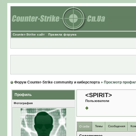
Counter-Strike сайт
Правила форума
Форум Counter-Strike community и киберспорта
» Просмотр профи
<SPIRIT>
Профиль
Пользователи
Фотография
Темы
Сообщения
Ком
О себе