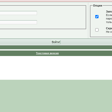
Опции
Зап
Если
паро
толь
Скр
Не о
Текстовая версия