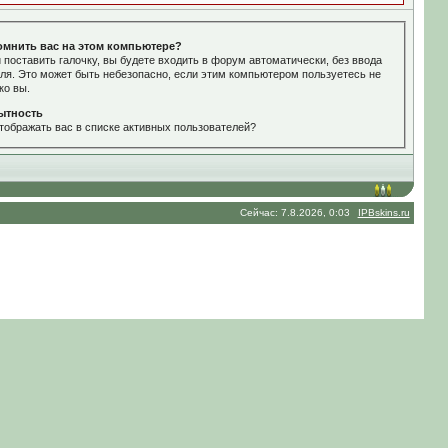
омнить вас на этом компьютере?
 поставить галочку, вы будете входить в форум автоматически, без ввода
ля. Это может быть небезопасно, если этим компьютером пользуетесь не
ко вы.
ытность
тображать вас в списке активных пользователей?
Сейчас: 7.8.2026, 0:03
IPBskins.ru