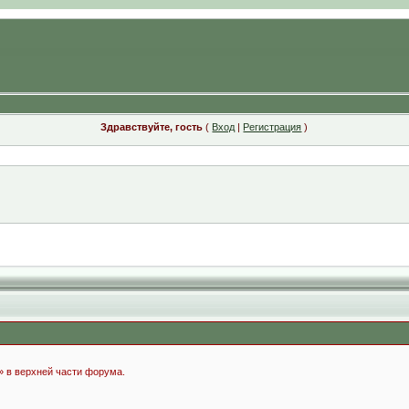
Здравствуйте, гость
(
Вход
|
Регистрация
)
» в верхней части форума.