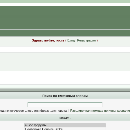
Здравствуйте, гость
(
Вход
|
Регистрация
)
Поиск по ключевым словам
едите ключевое слово или фразу для поиска.
[
Расширенная помощь по использовани
Искать