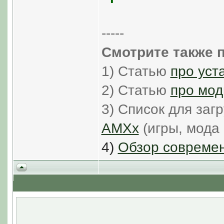
-----
Смотрите также п
1) Статью
про уст
2) Статью
про мод
3) Список для заг
AMXx
(игры, мода 
4)
Обзор современ