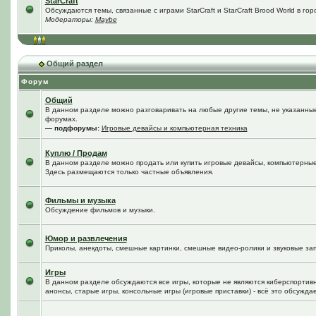
StarCraft
Обсуждаются темы, связанные с играми StarCraft и StarCraft Brood World в го
Модераторы:
Maybe
Общий раздел
Форум
Общий
В данном разделе можно разговаривать на любые другие темы, не указанные 
форумах.
— подфорумы:
Игровые девайсы и компьютерная техника
Куплю / Продам
В данном разделе можно продать или купить игровые девайсы, компьютерные
Здесь размещаются только частные объявления.
Фильмы и музыка
Обсуждение фильмов и музыки.
Юмор и развлечения
Приколы, анекдоты, смешные картинки, смешные видео-ролики и звуковые зап
Игры
В данном разделе обсуждаются все игры, которые не являются киберспортив
анонсы, старые игры, консольные игры (игровые приставки) - всё это обсужда