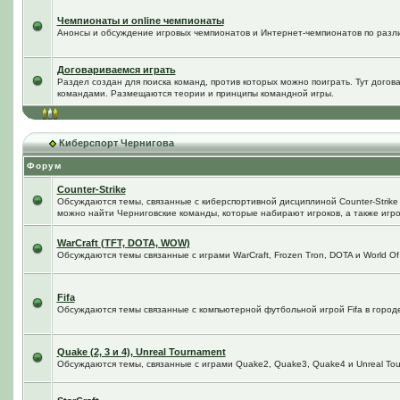
Чемпионаты и online чемпионаты
Анонсы и обсуждение игровых чемпионатов и Интернет-чемпионатов по разл
Договариваемся играть
Раздел создан для поиска команд, против которых можно поиграть. Тут догов
командами. Размещаются теории и принципы командной игры.
Киберспорт Чернигова
Форум
Counter-Strike
Обсуждаются темы, связанные с киберспортивной дисциплиной Counter-Strike в
можно найти Черниговские команды, которые набирают игроков, а также игро
WarCraft (TFT, DOTA, WOW)
Обсуждаются темы связанные с играми WarCraft, Frozen Tron, DOTA и World Of
Fifa
Обсуждаются темы связанные с компьютерной футбольной игрой Fifa в городе 
Quake (2, 3 и 4), Unreal Tournament
Обсуждаются темы, связанные с играми Quake2, Quake3, Quake4 и Unreal Tou