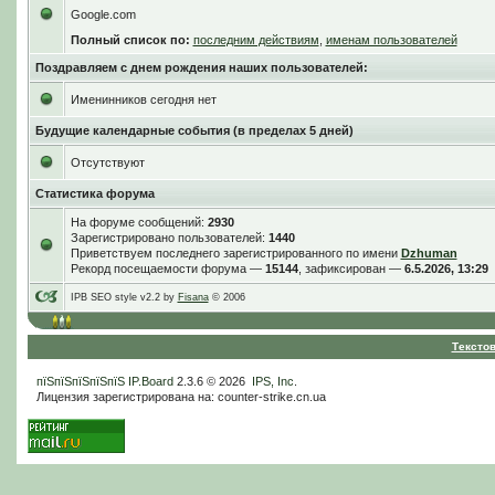
Google.com
Полный список по:
последним действиям
,
именам пользователей
Поздравляем с днем рождения наших пользователей:
Именинников сегодня нет
Будущие календарные события (в пределах 5 дней)
Отсутствуют
Статистика форума
На форуме сообщений:
2930
Зарегистрировано пользователей:
1440
Приветствуем последнего зарегистрированного по имени
Dzhuman
Рекорд посещаемости форума —
15144
, зафиксирован —
6.5.2026, 13:29
IPB SEO style v2.2 by
Fisana
© 2006
Тексто
пїЅпїЅпїЅпїЅпїЅ
IP.Board
2.3.6 © 2026
IPS, Inc
.
Лицензия зарегистрирована на: counter-strike.cn.ua