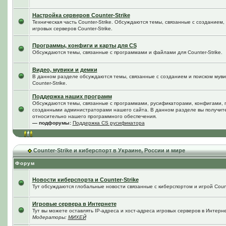
Настройка серверов Counter-Strike
Техническая часть Counter-Strike. Обсуждаются темы, связанные с созданием
игровых серверов Counter-Strike.
Программы, конфиги и карты для CS
Обсуждаются темы, связанные с программами и файлами для Counter-Strike.
Видео, мувики и демки
В данном разделе обсуждаются темы, связанные с созданием и поиском мувик
Counter-Strike.
Поддержка наших программ
Обсуждаются темы, связанные с программами, русификаторами, конфигами, 
созданными администраторами нашего сайта. В данном разделе вы получит
относительно нашего программного обеспечения.
— подфорумы:
Поддержка CS русификатора
Counter-Strike и киберспорт в Украине, России и мире
Форум
Новости киберспорта и Counter-Strike
Тут обсуждаются глобальные новости связанные с киберспортом и игрой Counte
Игровые сервера в Интернете
Тут вы можете оставлять IP-адреса и хост-адреса игровых серверов в Интерне
Модераторы:
МИХЕЙ